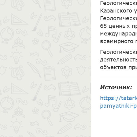
Геологическ
Казанского 
Геологическ
65 ценных п
международн
всемирного 
Геологическ
деятельност
объектов пр
Источник:
https://tatar
pamyatniki-p