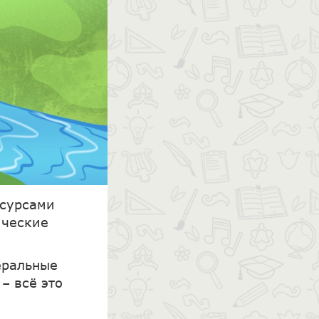
есурсами
ические
еральные
– всё это