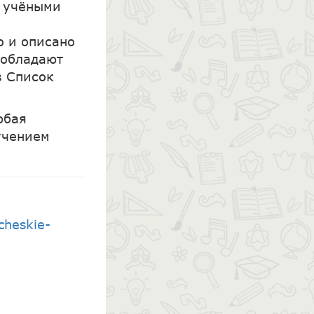
я учёными
о и описано
 обладают
в Список
юбая
учением
cheskie-