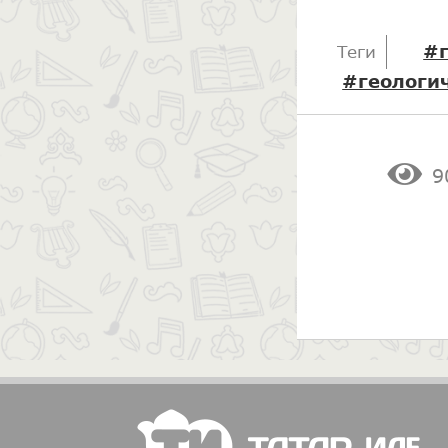
#г
Теги
#геологи
9