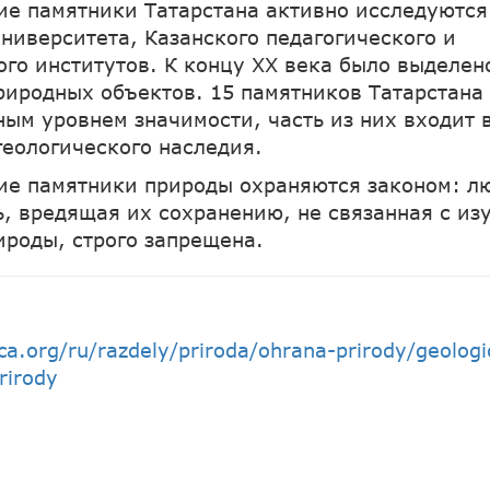
ие памятники Татарстана активно исследуютс
университета, Казанского педагогического и
ого институтов. К концу ХХ века было выделен
риродных объектов. 15 памятников Татарстана
ым уровнем значимости, часть из них входит 
геологического наследия.
ие памятники природы охраняются законом: л
ь, вредящая их сохранению, не связанная с из
ироды, строго запрещена.
ica.org/ru/razdely/priroda/ohrana-prirody/geologi
rirody