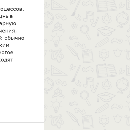
оцессов.
ощные
марную
чения,
% обычно
ским
ногое
ходят