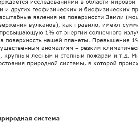
ерждается исследованиями в области мировой
и и других геофизических и биофизических пр
асштабные явления на поверхности Земли (м
вержения вулканов), как правило, имеют сум
 превышающую 1% от энергии солнечного излу
а поверхность нашей планеты. Превышение 1
существенным аномалиям – резким климатиче
, крупным лесным и степным пожарам и т.д. М
состояния природной системы, в которой проис
риродная система