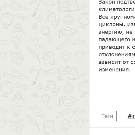
Закон подтв
климатологи
Все крупном
циклоны, из
энергию, не
падающего н
приводит к 
отклонениям
зависит от 
изменения.
#п
Теги