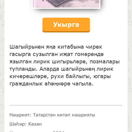
Укырга
Шагыйрьнен яңа китабына чирек
гасырга сузылган иҗат гомерендә
язылган лирик шигырьләре, позмалары
тупланды. Аларда шагыйрьнең лирик
кичерешләре, рухи байлыгы, югары
гражданлык аһәңнәре чагыла.
Нәшрият: Татарстан китап нәшрияты
Шәһәр: Казан