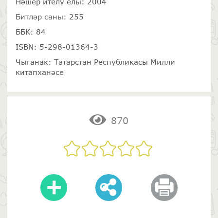
Нәшер ителү елы: 2004
Битләр саны: 255
ББК: 84
ISBN: 5-298-01364-3
Чыганак: Татарстан Республикасы Милли
китапханәсе
870