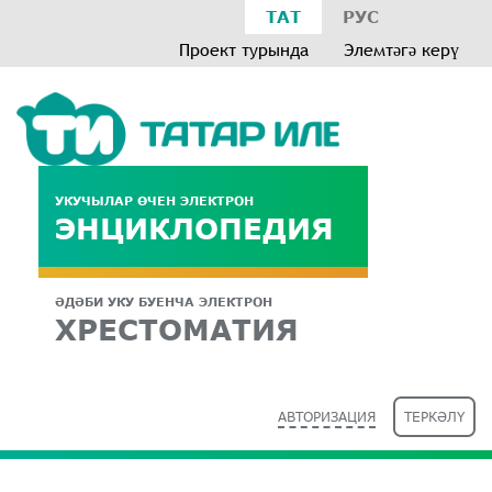
ТАТ
РУС
Проект турында
Элемтәгә керү
УКУЧЫЛАР ӨЧЕН ЭЛЕКТРОН
ЭНЦИКЛОПЕДИЯ
ӘДӘБИ УКУ БУЕНЧА ЭЛЕКТРОН
ХРЕСТОМАТИЯ
АВТОРИЗАЦИЯ
ТЕРКӘЛҮ