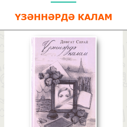
ҮЗӘННӘРДӘ КАЛАМ