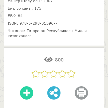
Нәшер ителү елы: 2007
Битләр саны: 175
ББК: 84
ISBN: 978-5-298-01596-7
Чыганак: Татарстан Республикасы Милли
китапханәсе
800