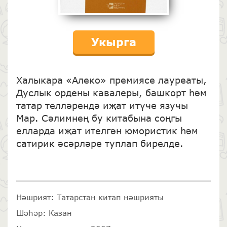
Укырга
Халыкара «Алеко» премиясе лауреаты,
Дуслык ордены кавале­ры, башкорт һәм
татар телләрендә иҗат итүче язучы
Map. Сәлим­нең бу китабына соңгы
елларда иҗат ителгән юмористик һәм
сати­рик әсәрләре туплап бирелде.
Нәшрият: Татарстан китап нәшрияты
Шәһәр: Казан