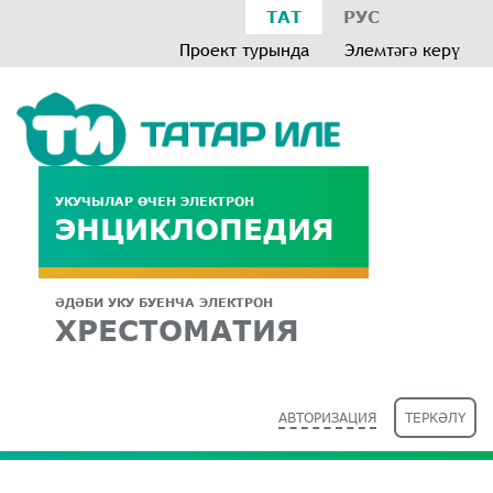
ТАТ
РУС
Проект турында
Элемтәгә керү
УКУЧЫЛАР ӨЧЕН ЭЛЕКТРОН
ЭНЦИКЛОПЕДИЯ
ӘДӘБИ УКУ БУЕНЧА ЭЛЕКТРОН
ХРЕСТОМАТИЯ
АВТОРИЗАЦИЯ
ТЕРКӘЛҮ