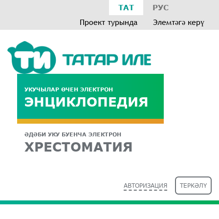
ТАТ
РУС
Проект турында
Элемтәгә керү
УКУЧЫЛАР ӨЧЕН ЭЛЕКТРОН
ЭНЦИКЛОПЕДИЯ
ӘДӘБИ УКУ БУЕНЧА ЭЛЕКТРОН
ХРЕСТОМАТИЯ
АВТОРИЗАЦИЯ
ТЕРКӘЛҮ