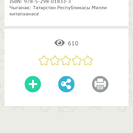
ISBN: 978-5-298-01833-3
Чыганак: Татарстан Республикасы Милли
китапханәсе
610