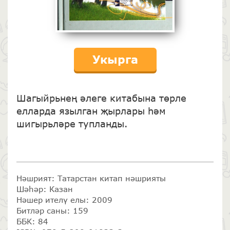
Укырга
Шагыйрьнең әлеге китабына төрле
елларда язылган җырлары һәм
шигырьләре тупланды.
Нәшрият: Татарстан китап нәшрияты
Шәһәр: Казан
Нәшер ителү елы: 2009
Битләр саны: 159
ББК: 84