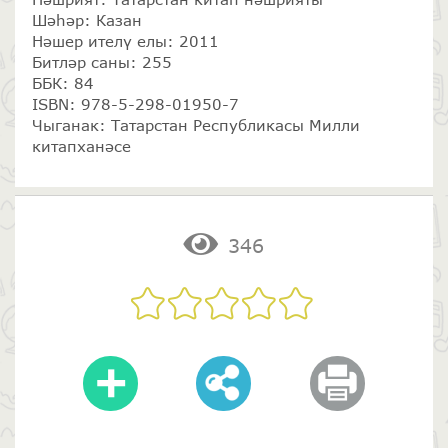
Шәһәр: Казан
Нәшер ителү елы: 2011
Битләр саны: 255
ББК: 84
ISBN: 978-5-298-01950-7
Чыганак: Татарстан Республикасы Милли
китапханәсе
346