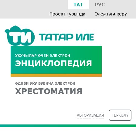
ТАТ
РУС
Проект турында
Элемтәгә керү
УКУЧЫЛАР ӨЧЕН ЭЛЕКТРОН
ЭНЦИКЛОПЕДИЯ
ӘДӘБИ УКУ БУЕНЧА ЭЛЕКТРОН
ХРЕСТОМАТИЯ
АВТОРИЗАЦИЯ
ТЕРКӘЛҮ