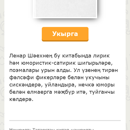
Укырга
Ленар Шәехнең бу китабында лирик
һәм юмористик-сатирик шигырьләре,
поэмалары урын алды. Ул үзенең тирән
фәлсәфи фикерләре белән укучыны
сискәндерә, уйландыра, нечкә юморы
белән елмаерга мәҗбүр итә, туйганчы
көлдерә.
Нәшрият: Татарстан китап нәшрияты