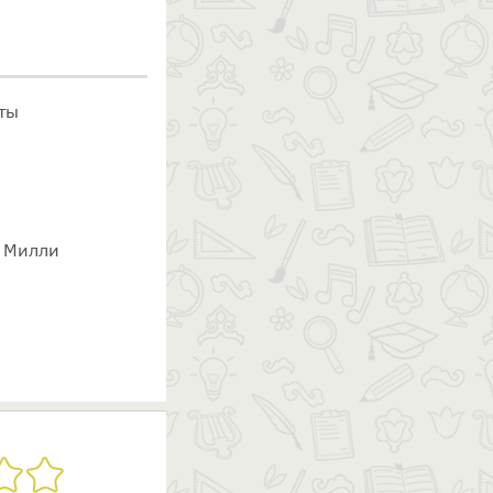
ты
ы Милли