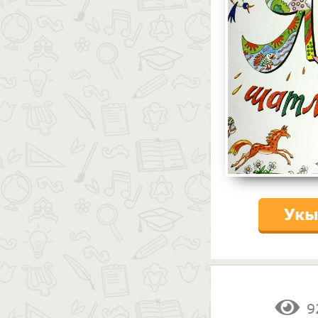
Укы
9