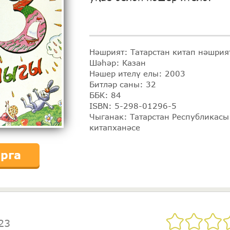
Нәшрият: Татарстан китап нәшрия
Шәһәр: Казан
Нәшер ителү елы: 2003
Битләр саны: 32
ББК: 84
ISBN: 5-298-01296-5
Чыганак: Татарстан Республикас
китапханәсе
рга
23