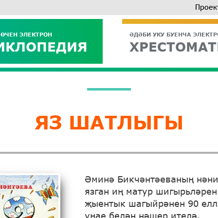
Проек
 ӨЧЕН ЭЛЕКТРОН
ӘДӘБИ УКУ БУЕНЧА ЭЛЕКТ
ИКЛОПЕДИЯ
ХРЕСТОМАТ
ЯЗ ШАТЛЫГЫ
Әминә Бикчәнтәеваның нәни
язган иң матур шигырьләрен
җы­ентык шагыйрәнен 90 ел
уңае белән нәшер ителә.