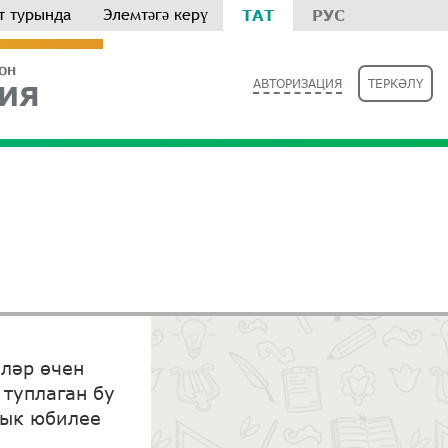
т турында
Элемтәгә керү
ТАТ
РУС
РОН
АВТОРИЗАЦИЯ
ТЕРКӘЛҮ
ИЯ
ләр өчен
 туплаган бу
лык юбилее