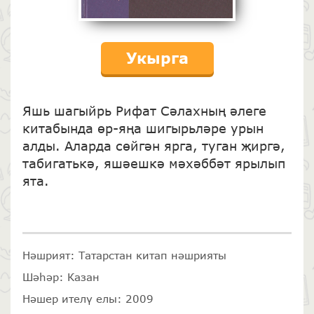
Укырга
Яшь шагыйрь Рифат Сәлахның әлеге
китабында өр-яңа шигырьләре урын
алды. Аларда сөйгән ярга, туган җиргә,
табигатькә, яшәешкә мәхәббәт ярылып
ята.
Нәшрият: Татарстан китап нәшрияты
Шәһәр: Казан
Нәшер ителү елы: 2009