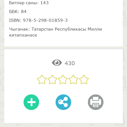
Битләр саны: 143
ББК: 84
ISBN: 978-5-298-01859-3
Чыганак: Татарстан Республикасы Милли
китапханәсе
430