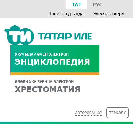
ТАТ
РУС
Проект турында
Элемтәгә керү
УКУЧЫЛАР ӨЧЕН ЭЛЕКТРОН
ЭНЦИКЛОПЕДИЯ
ӘДӘБИ УКУ БУЕНЧА ЭЛЕКТРОН
ХРЕСТОМАТИЯ
АВТОРИЗАЦИЯ
ТЕРКӘЛҮ