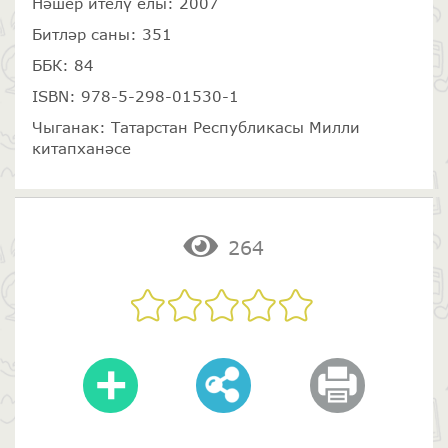
Нәшер ителү елы: 2007
Битләр саны: 351
ББК: 84
ISBN: 978-5-298-01530-1
Чыганак: Татарстан Республикасы Милли
китапханәсе
264