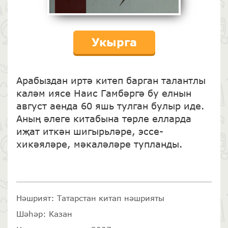
Укырга
Арабыздан иртә китеп барган талантлы
каләм иясе Наис Гамбәргә бу елнын
август аенда 60 яшь тулган булыр иде.
Аның әлеге китабына төрле елларда
иҗат иткән шигырьләре, эссе-
хикәяләре, мәкаләләре тупланды.
Нәшрият: Татарстан китап нәшрияты
Шәһәр: Казан