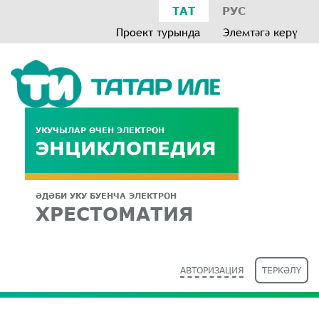
ТАТ
РУС
Проект турында
Элемтәгә керү
УКУЧЫЛАР ӨЧЕН ЭЛЕКТРОН
ЭНЦИКЛОПЕДИЯ
ӘДӘБИ УКУ БУЕНЧА ЭЛЕКТРОН
ХРЕСТОМАТИЯ
АВТОРИЗАЦИЯ
ТЕРКӘЛҮ