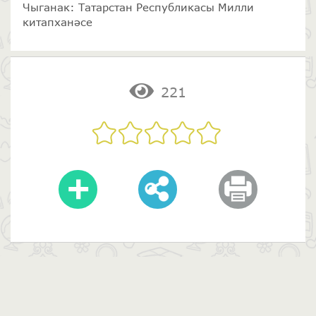
Чыганак: Татарстан Республикасы Милли
китапханәсе
221