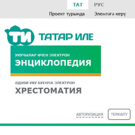
ТАТ
РУС
Проект турында
Элемтәгә керү
УКУЧЫЛАР ӨЧЕН ЭЛЕКТРОН
ЭНЦИКЛОПЕДИЯ
ӘДӘБИ УКУ БУЕНЧА ЭЛЕКТРОН
ХРЕСТОМАТИЯ
АВТОРИЗАЦИЯ
ТЕРКӘЛҮ