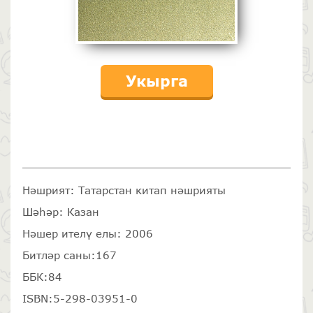
Укырга
Нәшрият: Татарстан китап нәшрияты
Шәһәр: Казан
Нәшер ителү елы: 2006
Битләр саны:167
ББК:84
ISBN:5-298-03951-0