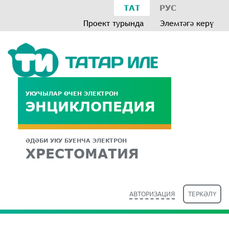
ТАТ
РУС
Проект турында
Элемтәгә керү
УКУЧЫЛАР ӨЧЕН ЭЛЕКТРОН
ЭНЦИКЛОПЕДИЯ
ӘДӘБИ УКУ БУЕНЧА ЭЛЕКТРОН
ХРЕСТОМАТИЯ
АВТОРИЗАЦИЯ
ТЕРКӘЛҮ