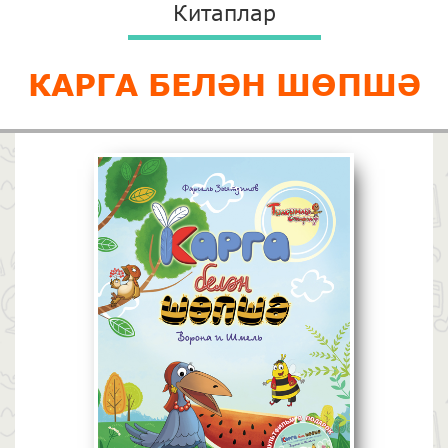
Китаплар
КАРГА БЕЛӘН ШӨПШӘ