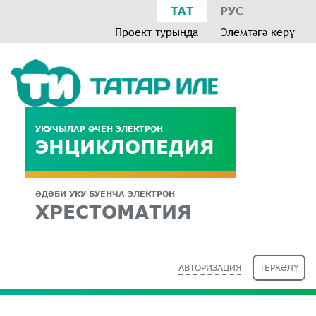
ТАТ
РУС
Проект турында
Элемтәгә керү
УКУЧЫЛАР ӨЧЕН ЭЛЕКТРОН
ЭНЦИКЛОПЕДИЯ
ӘДӘБИ УКУ БУЕНЧА ЭЛЕКТРОН
ХРЕСТОМАТИЯ
АВТОРИЗАЦИЯ
ТЕРКӘЛҮ