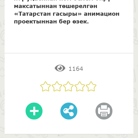
максатыннан төшерелгән
«Татарстан гасыры» анимацион
проектыннан бер өзек.
1164