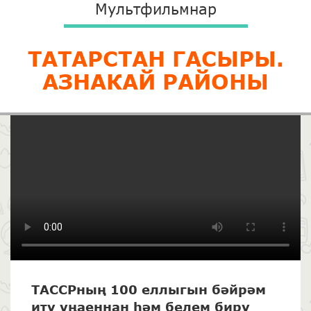
Мультфильмнар
ТАТАРСТАН ГАСЫРЫ.
АЗНАКАЙ РАЙОНЫ
ТАССРның 100 еллыгын бәйрәм
итү уңаеннан һәм белем бирү