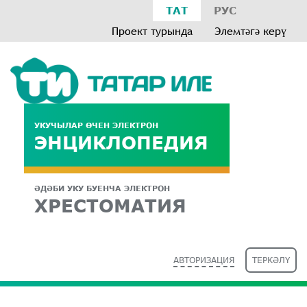
ТАТ
РУС
Проект турында
Элемтәгә керү
УКУЧЫЛАР ӨЧЕН ЭЛЕКТРОН
ЭНЦИКЛОПЕДИЯ
ӘДӘБИ УКУ БУЕНЧА ЭЛЕКТРОН
ХРЕСТОМАТИЯ
АВТОРИЗАЦИЯ
ТЕРКӘЛҮ