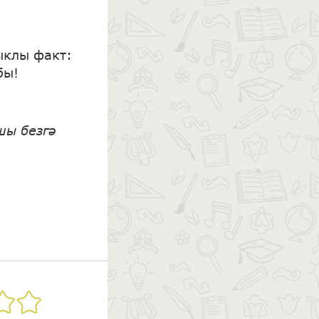
ыклы факт:
бы!
шы безгә