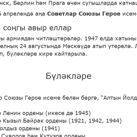
нск, Берлин һәм Прага өчен сугышларда катна
6 апрелендә аңа
Советлар Союзы Герое
исем
 соңгы авыр еллар
ны армиядән читләштерәләр. 1947 елда хатыны
 елның 24 августында Мәскәүдә атып үтерелә. 
п, бүләкләре кире кайтарыла.
Бүләкләре
р Союзы Герое исеме белән бергә, “Алтын Йол
р Ленин ордены (икесе дә 1945)
р Кызыл Байрак ордены (1921, 1942, 1944)
олдыз ордены (1941)
 Суворов һәм Кутузов ордены