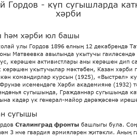
й Гордов - күп сугышларда ка
хәрби
ы һәм хәрби юл башы
олай улы Гордов 1896 елның 12 декабрендә Т
оны Матвеевка авылында укытучы гаиләсендә 
ус, керәшен активистлары аны керәшен дип с
к керәшен укытучылар мәктәбен, Казан хәрби 
лкән командирлар курсын (1925), «Выстрел» к
. Фрунзе исемендәге Хәрби академияне (1932) 
ендөнья сугышында, Гражданнар сугышында ка
ына кадәр үк генерал-майор дәрәҗәсенә иреш
ан сугышы
ордов
Сталинград фронты
башлыгы була. Соң
 һәм 3 нче гвардия армияләрен җитәкли. Аның 