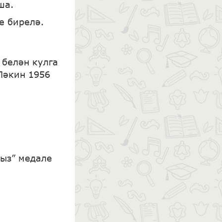
ша.
е бирелә.
 белән кулга
Ләкин 1956
дыз” медале