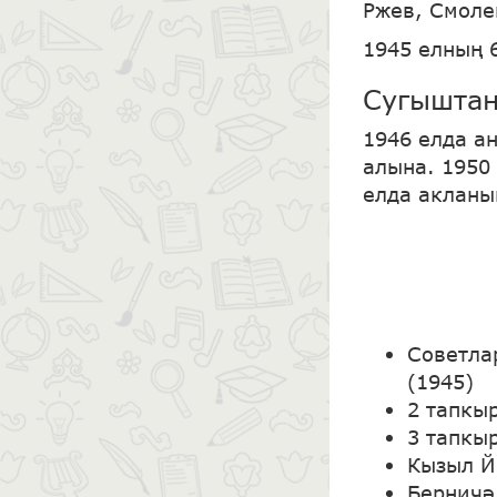
Ржев, Смоле
1945 елның 
Сугыштан
1946 елда а
алына. 1950
елда акланы
Советла
(1945)
2 тапкы
3 тапкы
Кызыл Й
Берничә