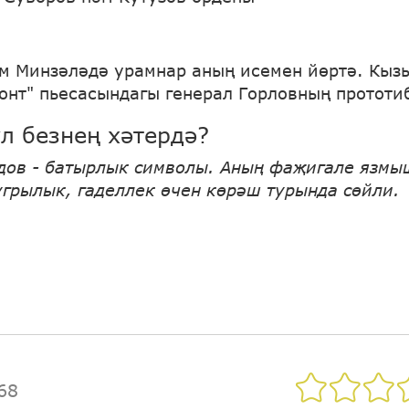
м Минзәләдә урамнар аның исемен йөртә. Кыз
ронт" пьесасындагы генерал Горловның прототи
ул безнең хәтердә?
дов - батырлык символы. Аның фаҗигале язмы
тугрылык, гаделлек өчен көрәш турында сөйли.
68