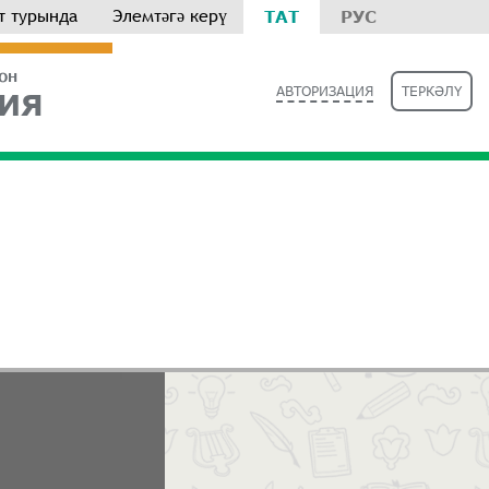
т турында
Элемтәгә керү
ТАТ
РУС
РОН
АВТОРИЗАЦИЯ
ТЕРКӘЛҮ
ИЯ