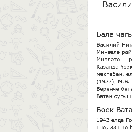
Васили
Бала чаг
Василий Ник
Минзәлә рай
Милләте — р
Казанда Үзә
мәктәбен, ө
(1927), М.В
Беренче бөт
Ватан сугыш
Бөек Ват
1942 елда Г
нче, 33 нче