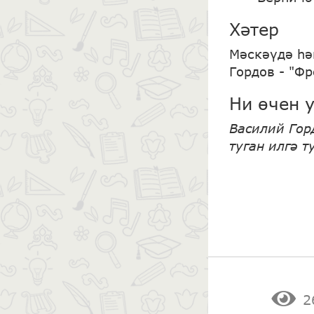
Хәтер
Мәскәүдә һә
Гордов - "Ф
Ни өчен 
Василий Гор
туган илгә 
2