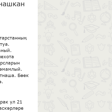
тнашкан
атарстанның
туа.
аный.
пехота
урсларын
тәмамлый.
тнаша. Бөек
ә.
рак ул 21
гаскәрләре