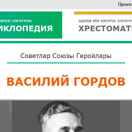
Проек
 ӨЧЕН ЭЛЕКТРОН
ӘДӘБИ УКУ БУЕНЧА ЭЛЕКТ
ИКЛОПЕДИЯ
ХРЕСТОМАТ
Советлар Союзы Геройлары
ВАСИЛИЙ ГОРДОВ