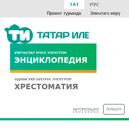
ТАТ
РУС
Проект турында
Элемтәгә керү
УКУЧЫЛАР ӨЧЕН ЭЛЕКТРОН
ЭНЦИКЛОПЕДИЯ
ӘДӘБИ УКУ БУЕНЧА ЭЛЕКТРОН
ХРЕСТОМАТИЯ
АВТОРИЗАЦИЯ
ТЕРКӘЛҮ