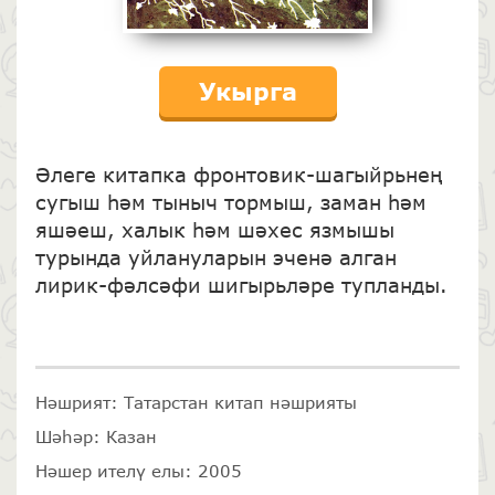
Укырга
Әлеге китапка фронтовик-шагыйрьнең
сугыш һәм тыныч тормыш, заман һәм
яшәеш, халык һәм шәхес язмышы
турында уйлануларын эченә алган
лирик-фәлсәфи шигырьләре тупланды.
Нәшрият: Татарстан китап нәшрияты
Шәһәр: Казан
Нәшер ителү елы: 2005