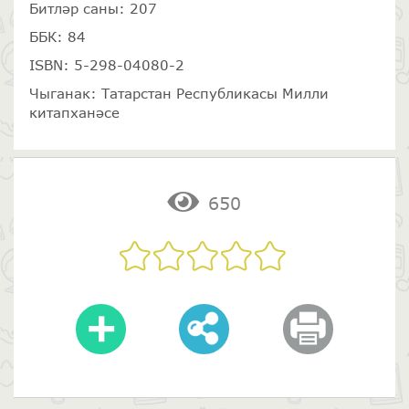
Битләр саны: 207
ББК: 84
ISBN: 5-298-04080-2
Чыганак: Татарстан Республикасы Милли
китапханәсе
650