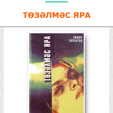
ТӨЗӘЛМӘС ЯРА