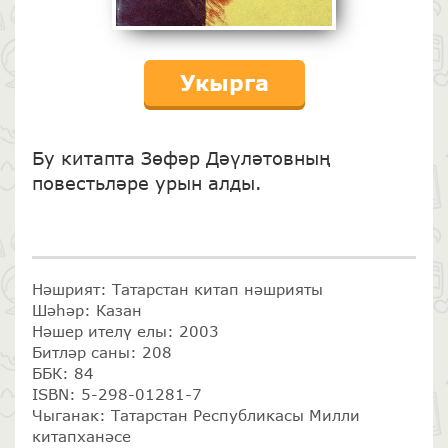
Укырга
Бу китапта Зөфәр Дәүләтовның
повестьләре урын алды.
Нәшрият: Татарстан китап нәшрияты
Шәһәр: Казан
Нәшер ителү елы: 2003
Битләр саны: 208
ББК: 84
ISBN: 5-298-01281-7
Чыганак: Татарстан Республикасы Милли
китапханәсе