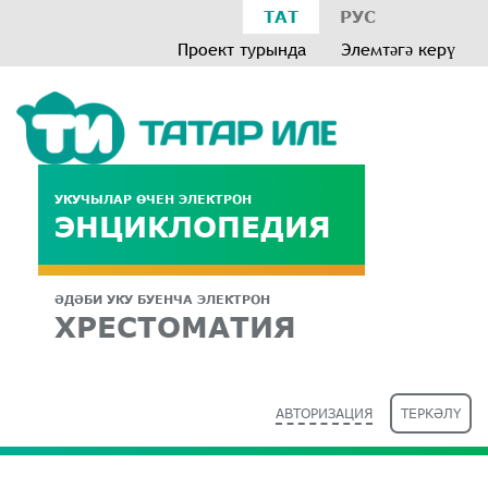
ТАТ
РУС
Проект турында
Элемтәгә керү
УКУЧЫЛАР ӨЧЕН ЭЛЕКТРОН
ЭНЦИКЛОПЕДИЯ
ӘДӘБИ УКУ БУЕНЧА ЭЛЕКТРОН
ХРЕСТОМАТИЯ
АВТОРИЗАЦИЯ
ТЕРКӘЛҮ