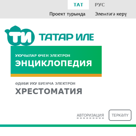
ТАТ
РУС
Проект турында
Элемтәгә керү
УКУЧЫЛАР ӨЧЕН ЭЛЕКТРОН
ЭНЦИКЛОПЕДИЯ
ӘДӘБИ УКУ БУЕНЧА ЭЛЕКТРОН
ХРЕСТОМАТИЯ
АВТОРИЗАЦИЯ
ТЕРКӘЛҮ