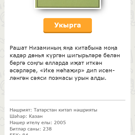
Укырга
Рашат Низаминың яңа китабына моңа
кадәр дөнья күргән шигырьләре белән
бергә соңгы еллар­да иҗат иткән
әсәрләре, «Ике мөһаҗир» дип исем­
ләнгән сәяси поэмасы урын алды.
Нәшрият: Татарстан китап нәшрияты
Шәһәр: Казан
Нәшер ителү елы: 2005
Битләр саны: 238