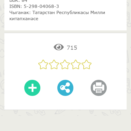
ББК: 84
ISBN: 5-298-04068-3
Чыганак: Татарстан Республикасы Милли
китапханәсе
715