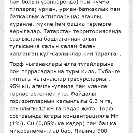
һәм болын үзәннәрендә) һәм күчмә
типларга; урман, урман-баткаклык һәм
баткаклык астипларына; агачлы,
күрәнле, мүкле һәм башка төрләргә
аерылалар. Татарстан территориясендә
сазлыклана башлаганнан алып
тулысынча калын келәм белән
капланган күл-сазлыклар киң таралган.
Торф чыганаклары елга тугайларына
һәм террасаларына туры килә. Түбәнге
типтагы чыганаклар (ресурсларның
95%ы), агачлы-үләнле һәм үләнле
төрләр өстенлек итә. Файдалы
горизонтларның калынлыгы 6,3 м га,
озынлыгы 12 км га кадәр җитә. Торф
составында югары концентрацияле Mn
(1%), Cu (0,05% ка кадәр) һәм башка
микроэлементлар бар. Якынча 900