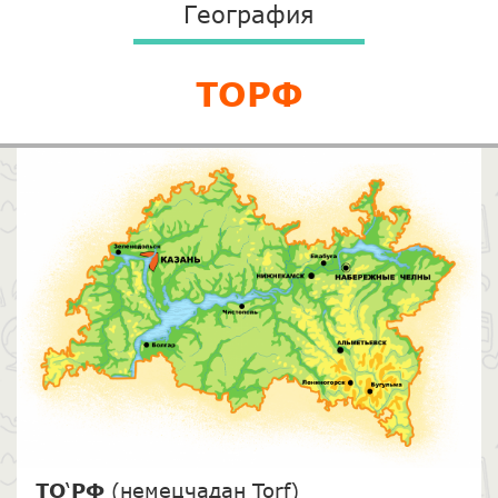
География
ТОРФ
ТО
‘
РФ
(немецчадан Torf)