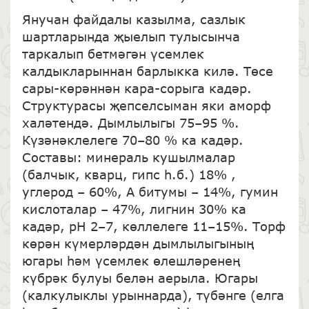
Янучан файдалы казылма, сазлык
шартларында җыелып тулысынча
таркалып бетмәгән үсемлек
калдыкларыннан барлыкка килә. Төсе
сары-көрәннән кара-сорыга кадәр.
Структурасы җепселсыман яки аморф
халәтендә. Дымлылыгы 75–95 %.
Күзәнәклелеге 70–80 % ка кадәр.
Составы: минераль кушылмалар
(балчык, кварц, гипс һ.б.) 18% ,
углерод – 60%, А битумы – 14%, гумин
кислоталар – 47%, лигнин 30% ка
кадәр, рН 2–7, көллелеге 11–15%. Торф
көрән күмерләрдән дымлылыгының
югары һәм үсемлек өлешләренең
күбрәк булуы белән аерыла. Югары
(калкулыклы урыннарда), түбәнге (елга