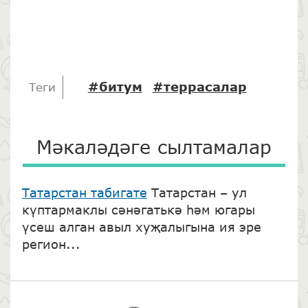
#битум
#террасалар
Теги
Мәкаләдәге сылтамалар
Татарстан табигате
Татарстан – ул
күптармаклы сәнәгатькә һәм югары
үсеш алган авыл хуҗалыгына ия эре
регион...