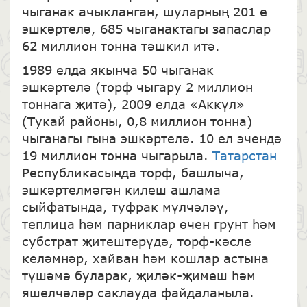
чыганак ачыкланган, шуларның 201 е
эшкәртелә, 685 чыганактагы запаслар
62 миллион тонна тәшкил итә.
1989 елда якынча 50 чыганак
эшкәртелә (торф чыгару 2 миллион
тоннага җитә), 2009 елда «Аккүл»
(Тукай районы, 0,8 миллион тонна)
чыганагы гына эшкәртелә. 10 ел эчендә
19 миллион тонна чыгарыла.
Татарстан
Республикасында торф, башлыча,
эшкәртелмәгән килеш ашлама
сыйфатында, туфрак мүлчәләү,
теплица һәм парниклар өчен грунт һәм
субстрат җитештерүдә, торф-кәсле
келәмнәр, хайван һәм кошлар астына
түшәмә буларак, җиләк-җимеш һәм
яшелчәләр саклауда файдаланыла.