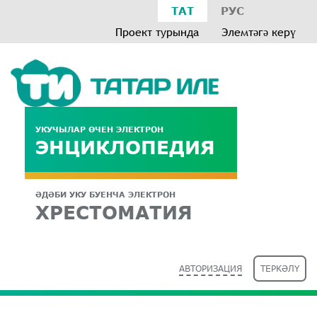
ТАТ
РУС
Проект турында
Элемтәгә керү
УКУЧЫЛАР ӨЧЕН ЭЛЕКТРОН
ЭНЦИКЛОПЕДИЯ
ӘДӘБИ УКУ БУЕНЧА ЭЛЕКТРОН
ХРЕСТОМАТИЯ
АВТОРИЗАЦИЯ
ТЕРКӘЛҮ