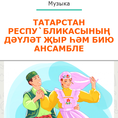
Музыка
ТАТАРСТАН
РЕСПУ`БЛИКАСЫНЫҢ
ДӘҮЛӘТ ҖЫР ҺӘМ БИЮ
АНСАМБЛЕ