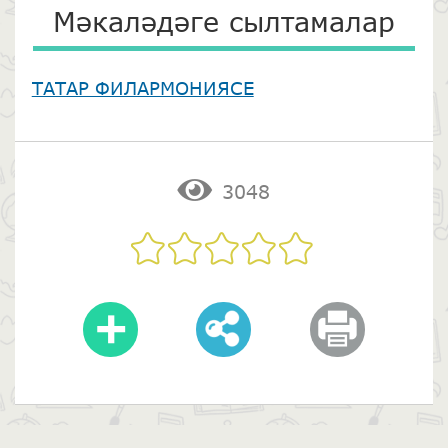
Мәкаләдәге сылтамалар
ТАТАР ФИЛАРМОНИЯСЕ
3048