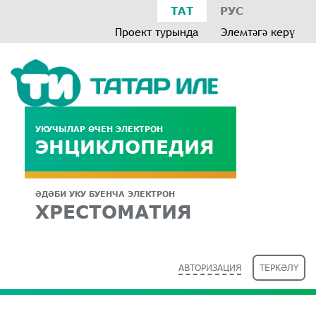
ТАТ
РУС
Проект турында
Элемтәгә керү
УКУЧЫЛАР ӨЧЕН ЭЛЕКТРОН
ЭНЦИКЛОПЕДИЯ
ӘДӘБИ УКУ БУЕНЧА ЭЛЕКТРОН
ХРЕСТОМАТИЯ
АВТОРИЗАЦИЯ
ТЕРКӘЛҮ