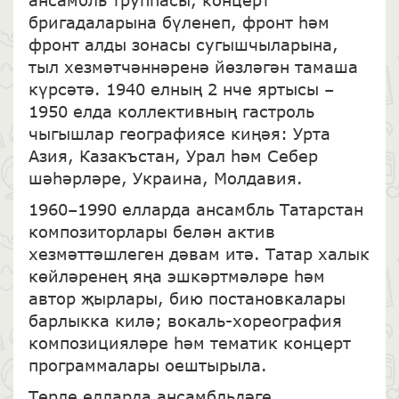
ансамбль труппасы, концерт
бригадаларына бүленеп, фронт һәм
фронт алды зонасы сугышчыларына,
тыл хезмәтчәннәренә йөзләгән тамаша
күрсәтә. 1940 елның 2 нче яртысы –
1950 елда коллективның гастроль
чыгышлар географиясе киңәя: Урта
Азия, Казакъстан, Урал һәм Себер
шәһәрләре, Украина, Молдавия.
1960–1990 елларда ансамбль Татарстан
композиторлары белән актив
хезмәттәшлеген дәвам итә. Татар халык
көйләренең яңа эшкәртмәләре һәм
автор җырлары, бию постановкалары
барлыкка килә; вокаль-хореография
композицияләре һәм тематик концерт
программалары оештырыла.
Төрле елларда ансамбльдәге