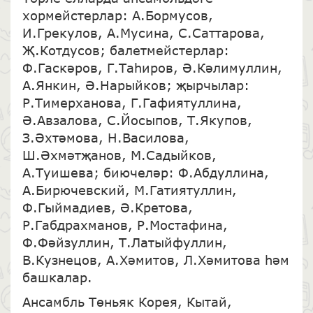
хормейстерлар: А.Бормусов,
И.Грекулов, А.Мусина, С.Саттарова,
Җ.Котдусов; балетмейстерлар:
Ф.Гаскәров, Г.Таһиров, Ә.Кәлимуллин,
А.Янкин, Ә.Нарыйков; җырчылар:
Р.Тимерханова, Г.Гафиятуллина,
Ә.Авзалова, С.Йосыпов, Т.Якупов,
З.Әхтәмова, Н.Василова,
Ш.Әхмәтҗанов, М.Садыйков,
А.Туишева; биючеләр: Ф.Абдуллина,
А.Бирючевский, М.Гатиятуллин,
Ф.Гыймадиев, Ә.Кретова,
Р.Габдрахманов, Р.Мостафина,
Ф.Фәйзуллин, Т.Латыйфуллин,
В.Кузнецов, А.Хәмитов, Л.Хәмитова һәм
башкалар.
Ансамбль Төньяк Корея, Кытай,