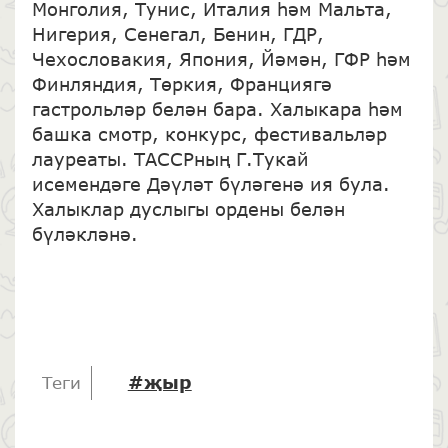
Монголия, Тунис, Италия һәм Мальта,
Нигерия, Сенегал, Бенин, ГДР,
Чехословакия, Япония, Йәмән, ГФР һәм
Финляндия, Төркия, Франциягә
гастрольләр белән бара. Халыкара һәм
башка смотр, конкурс, фестивальләр
лауреаты. ТАССРның Г.Тукай
исемендәге Дәүләт бүләгенә ия була.
Халыклар дуслыгы ордены белән
бүләкләнә.
#җыр
Теги