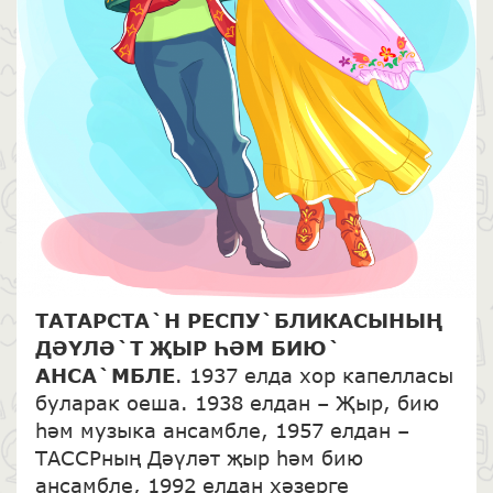
ТАТАРСТА`Н РЕСПУ`БЛИКАСЫНЫҢ
ДӘҮЛӘ`Т ҖЫР ҺӘМ БИЮ`
АНСА`МБЛЕ
. 1937 елда хор капелласы
буларак оеша. 1938 елдан – Җыр, бию
һәм музыка ансамбле, 1957 елдан –
ТАССРның Дәүләт җыр һәм бию
ансамбле, 1992 елдан хәзерге