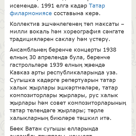
исемендә. 1991 елга кадәр
Татар
филармониясе
составына керә.
Коллектив эшчәнлегенең төп максаты –
милли вокаль һәм хореография сәнгате
традицияләрен саклау һәм үстерү.
Ансамбльнең беренче концерты 1938
елның 30 апрелендә була, беренче
гастрольләре 1939 елның җәендә
Кавказ арты республикаларында уза.
Сугышка кадәрге репертуарын татар
халык җырлары эшкәртмәләре, татар
композиторлары җырлары, рус халык
җырлары һәм совет композиторларының
татар телендәге җырлары; төрле
халыкларның биюләре тәшкил итә.
Бөек Ватан сугышы елларында