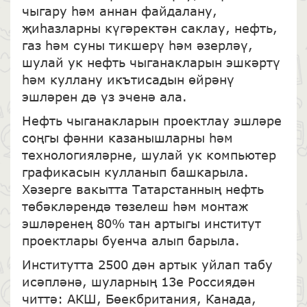
чыгару һәм аннан файдалану,
җиһазларны күгәректән саклау, нефть,
газ һәм суны тикшерү һәм әзерләү,
шулай ук нефть чыганакларын эшкәртү
һәм куллану икътисадын өйрәнү
эшләрен дә үз эченә ала.
Нефть чыганакларын проектлау эшләре
соңгы фәнни казанышларны һәм
технологияләрне, шулай ук компьютер
графикасын кулланып башкарыла.
Хәзерге вакытта Татарстанның нефть
төбәкләрендә төзелеш һәм монтаж
эшләренең 80% тан артыгы институт
проектлары буенча алып барыла.
Институтта 2500 дән артык уйлап табу
исәпләнә, шуларның 13е Россиядән
читтә: АКШ, Бөекбритания, Канада,