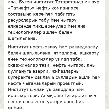
ала. Бүген институт Татарстанда иң зур
«Татнефть» нефть компаниясе
составына керә һәм табигать
ресурсларын табу һәм чыгару
өлкәсендә тикшеренүләр һәм яңа
технологияләр эшләү белән
шөгыльләнә.
Институт нефть эзләү һәм разведкалау
белән шөгыльләнә, ятмаларны эшкәртү
өчен технологияләр уйлап таба,
скважиналар төзи, нефть чыгара, аны
куллануга әзерли, җиһазларны
күгәректән саклау ысулларын эшли һәм
нефть чыганакларын проектлый.
Институт шулай ук заводлар һәм
йортлар төзи. Аның эше Татарстанның
нефть сәнәгатен үстерү өчен бик
мөһим.