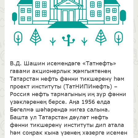
В.Д. Шашин исемендәге «Татнефть»
гавами акционерлык җәмгыятенең
Татарстан нефть фәнни тикшеренү һәм
проект институты (ТатНИПИнефть) –
Россия нефть тармагының иң зур фәнни
үзәкләренең берсе. Аңа 1956 елда
Бөгелмә шәһәрендә нигез салына.
Башта ул Татарстан дәүләт нефть
фәнни тикшеренү институты дип атала
һәм соңрак кына үзенең хәзерге исемен