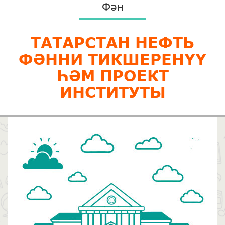
Фән
ТАТАРСТАН НЕФТЬ
ФӘННИ ТИКШЕРЕНҮҮ
ҺӘМ ПРОЕКТ
ИНСТИТУТЫ