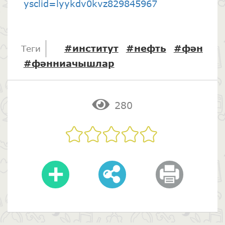
ysclid=lyykdv0kvz829845967
#институт
#нефть
#фән
Теги
#фәнниачышлар
280