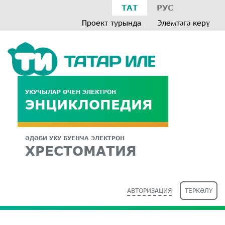
ТАТ
РУС
Проект турында
Элемтәгә керү
УКУЧЫЛАР ӨЧЕН ЭЛЕКТРОН
ЭНЦИКЛОПЕДИЯ
ӘДӘБИ УКУ БУЕНЧА ЭЛЕКТРОН
ХРЕСТОМАТИЯ
АВТОРИЗАЦИЯ
ТЕРКӘЛҮ