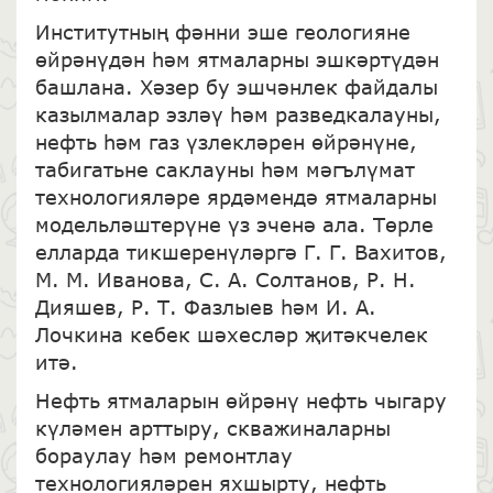
Институтның фәнни эше геологияне
өйрәнүдән һәм ятмаларны эшкәртүдән
башлана. Хәзер бу эшчәнлек файдалы
казылмалар эзләү һәм разведкалауны,
нефть һәм газ үзлекләрен өйрәнүне,
табигатьне саклауны һәм мәгълүмат
технологияләре ярдәмендә ятмаларны
модельләштерүне үз эченә ала. Төрле
елларда тикшеренүләргә Г. Г. Вахитов,
М. М. Иванова, С. А. Солтанов, Р. Н.
Дияшев, Р. Т. Фазлыев һәм И. А.
Лочкина кебек шәхесләр җитәкчелек
итә.
Нефть ятмаларын өйрәнү нефть чыгару
күләмен арттыру, скважиналарны
бораулау һәм ремонтлау
технологияләрен яхшырту, нефть