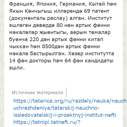
Франция, Япония, Германия, Кытай һәм
Якын Көнчыгыш илләрендә 69 патент
(документаль раслау) алган. Институт
эшләгән дәвердә 80 нән артык фәнни
мәкаләләр җыентыгы, аерым темалар
буенча 220 дән артык фәнни китап
чыккан һәм 8500дән артык фәнни
мәкалә бастырылган. Хәзер институтта
14 фән докторы һәм 64 фән кандидаты
эшли.
Источник материала
https://tatarica.org/ru/razdely/nauka/nauc
uchrezhdeniya/tatarskij-nauchno-
issledovatelskij-i-proektnyj-institut-nefti
https://tatnipi.tatneft.ru/?