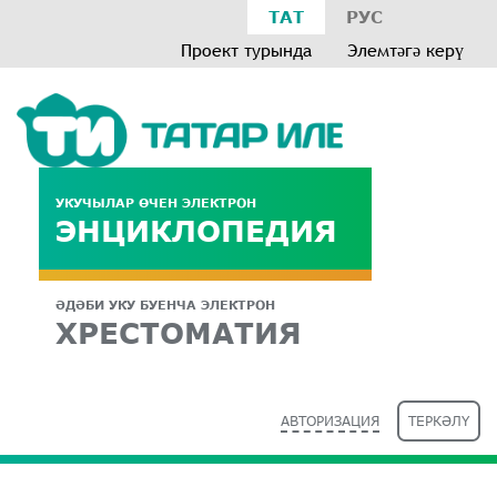
ТАТ
РУС
Проект турында
Элемтәгә керү
УКУЧЫЛАР ӨЧЕН ЭЛЕКТРОН
ЭНЦИКЛОПЕДИЯ
ӘДӘБИ УКУ БУЕНЧА ЭЛЕКТРОН
ХРЕСТОМАТИЯ
АВТОРИЗАЦИЯ
ТЕРКӘЛҮ