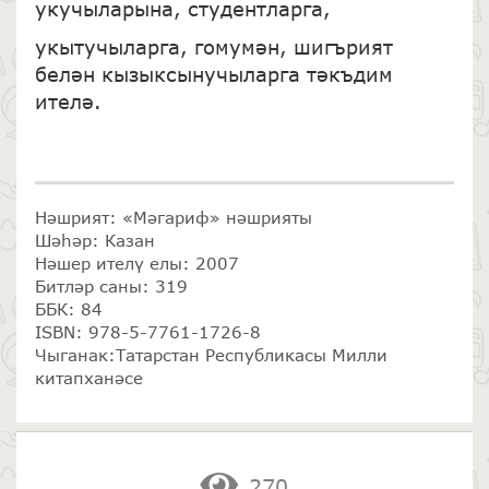
укучыларына, студентларга,
укытучыларга, гомумән, шигърият
белән кызыксынучыларга тәкъдим
ителә.
Нәшрият: «Мәгариф» нәшрияты
Шәһәр: Казан
Нәшер ителү елы: 2007
Битләр саны: 319
ББК: 84
ISBN: 978-5-7761-1726-8
Чыганак:Татарстан Республикасы Милли
китапханәсе
270