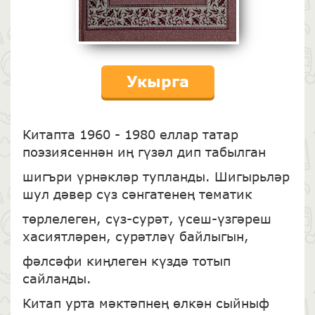
Укырга
Китапта 1960 - 1980 еллар татар
поэзиясеннән иң гүзәл дип табылган
шигъри үрнәкләр тупланды. Шигырьләр
шул дәвер сүз сәнгатенең тематик
төрлелеген, сүз-сурәт, үсеш-үзгәреш
хасиятләрен, сурәтләү байлыгын,
фәлсәфи киңлеген күздә тотып
сайланды.
Китап урта мәктәпнең өлкән сыйныф