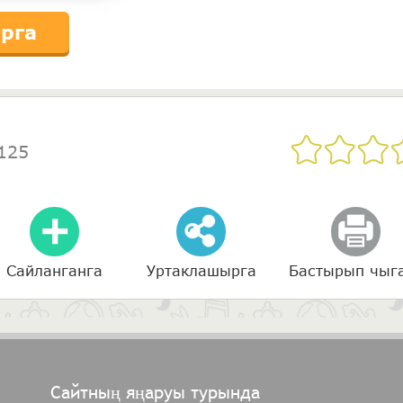
рга
125
Сайланганга
Уртаклашырга
Бастырып чыг
Сайтның яңаруы турында