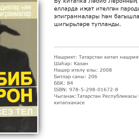
Бу китапка Ләбиб Леронның
елларда иҗат ителгән парод
эпиграммалары һәм багышл
шигырьләре тупланды.
Нәшрият: Татарстан китап нәшрия
Шәһәр: Казан
Нәшер ителү елы: 2008
Битләр саны: 206
ББК: 84
ISBN: 978-5-298-01672-8
Чыганак:Татарстан Республикасы
китапханәсе