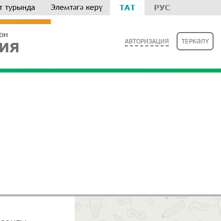
т турында
Элемтәгә керү
ТАТ
РУС
РОН
АВТОРИЗАЦИЯ
ТЕРКӘЛҮ
ИЯ