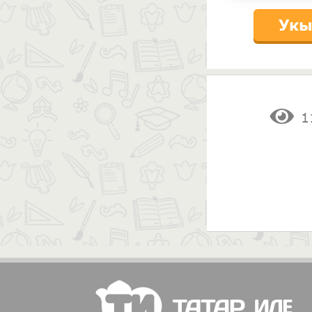
Укы
1