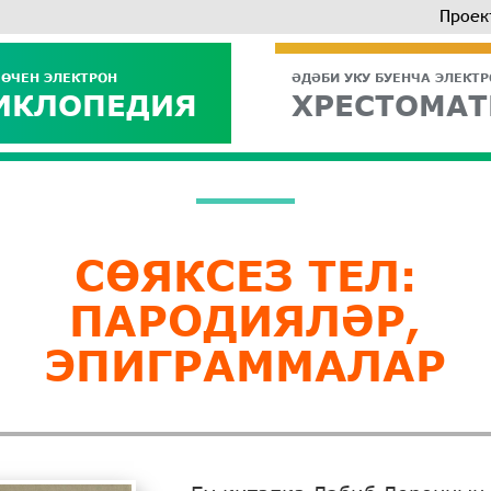
Проек
 ӨЧЕН ЭЛЕКТРОН
ӘДӘБИ УКУ БУЕНЧА ЭЛЕКТ
ИКЛОПЕДИЯ
ХРЕСТОМАТ
СӨЯКСЕЗ ТЕЛ:
ПАРОДИЯЛӘР,
ЭПИГРАММАЛАР