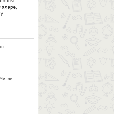
 сонгы
ияләре,
ау
ты
 Милли