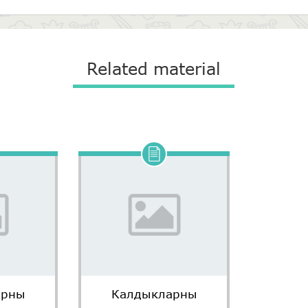
Related material
арны
Калдыкларны