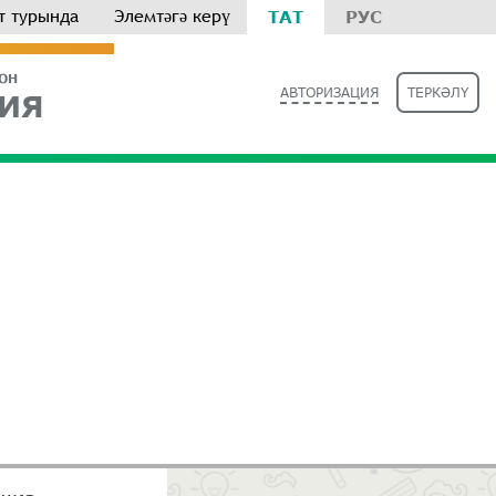
т турында
Элемтәгә керү
ТАТ
РУС
РОН
АВТОРИЗАЦИЯ
ТЕРКӘЛҮ
ИЯ