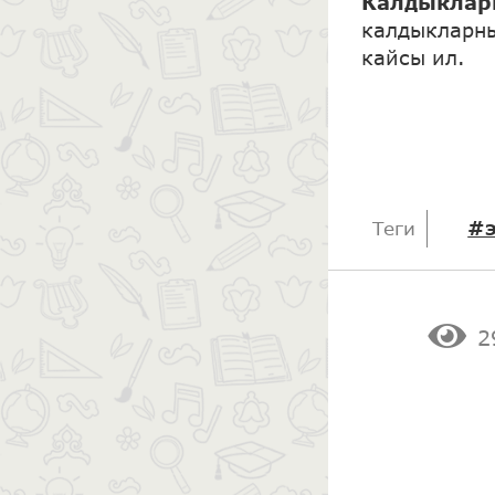
Калдыклар
калдыкларны
кайсы ил.
#э
Теги
2