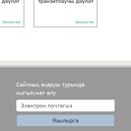
 дәүләт
транзитлаучы дәүләт
Экология
Экология
Сайтның яңаруы турында
мәгълүмат алу
Язылырга