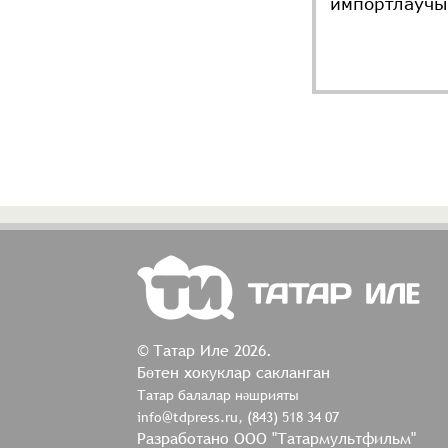
импортлаучы
© Татар Иле 2026.
Бөтен хокуклар сакланган
Татар балалар нәшрияты
info@tdpress.ru, (843) 518 34 07
Разработано ООО "Татармультфильм"