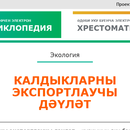
Проек
 ӨЧЕН ЭЛЕКТРОН
ӘДӘБИ УКУ БУЕНЧА ЭЛЕКТ
ИКЛОПЕДИЯ
ХРЕСТОМАТ
Экология
КАЛДЫКЛАРНЫ
ЭКСПОРТЛАУЧЫ
ДӘҮЛӘТ