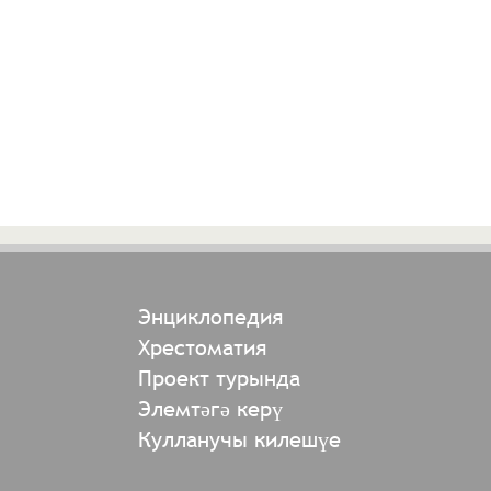
Энциклопедия
Хрестоматия
Проект турында
Элемтәгә керү
Кулланучы килешүе