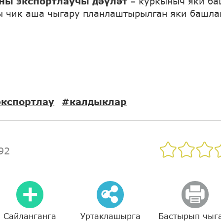
ны экспортлаучы дәүләт
– куркыныч яки ба
 чик аша чыгару планлаштырылган яки башлан
кспортлау
#калдыклар
92
Сайланганга
Уртаклашырга
Бастырып чыг