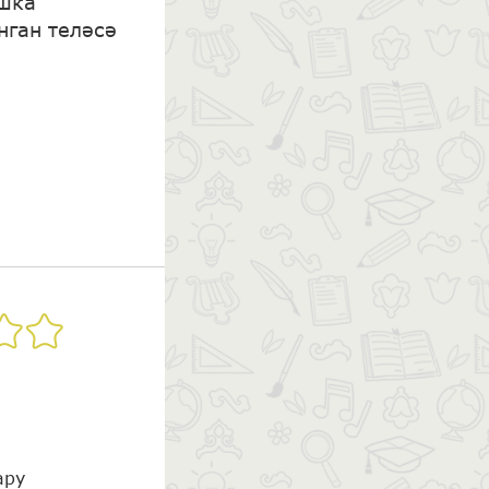
шка
ган теләсә
ару