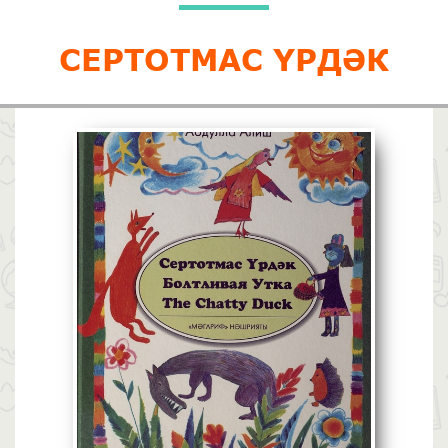
СЕРТОТМАС ҮРДӘК