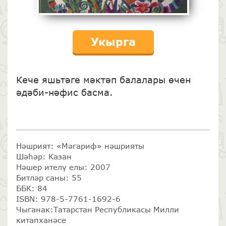
Укырга
Кече яшьтәге мәктәп балалары өчен
әдәби-нәфис басма.
Нәшрият: «Мәгариф» нәшрияты
Шәһәр: Казан
Нәшер ителү елы: 2007
Битләр саны: 55
ББК: 84
ISBN: 978-5-7761-1692-6
Чыганак:Татарстан Республикасы Милли
китапханәсе