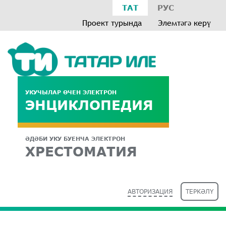
ТАТ
РУС
Проект турында
Элемтәгә керү
УКУЧЫЛАР ӨЧЕН ЭЛЕКТРОН
ЭНЦИКЛОПЕДИЯ
ӘДӘБИ УКУ БУЕНЧА ЭЛЕКТРОН
ХРЕСТОМАТИЯ
АВТОРИЗАЦИЯ
ТЕРКӘЛҮ