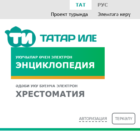
ТАТ
РУС
Проект турында
Элемтәгә керү
УКУЧЫЛАР ӨЧЕН ЭЛЕКТРОН
ЭНЦИКЛОПЕДИЯ
ӘДӘБИ УКУ БУЕНЧА ЭЛЕКТРОН
ХРЕСТОМАТИЯ
АВТОРИЗАЦИЯ
ТЕРКӘЛҮ