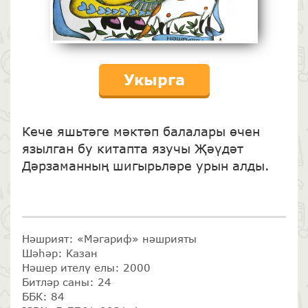
Укырга
Кече яшьтәге мәктәп балалары өчен
язылган бу китапта язучы Җәүдәт
Дәрзаманның шигырьләре урын алды.
Нәшрият: «Мәгариф» нәшрияты
Шәһәр: Казан
Нәшер ителү елы: 2000
Битләр саны: 24
ББК: 84