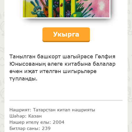
Укырга
Танылган башкорт шагыйрәсе Гөлфия
Юнысованың әлеге китабына балалар
өчен иҗат ителгән шигырьләре
тупланды.
Нәшрият: Татарстан китап нәшрияты
Шәһәр: Казан
Нәшер ителү елы: 2004
Битләр саны: 239