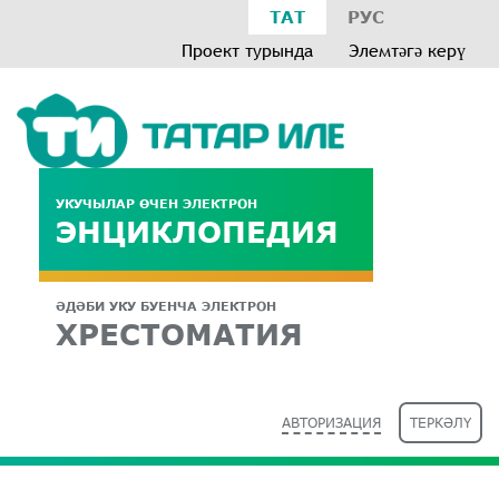
ТАТ
РУС
Проект турында
Элемтәгә керү
УКУЧЫЛАР ӨЧЕН ЭЛЕКТРОН
ЭНЦИКЛОПЕДИЯ
ӘДӘБИ УКУ БУЕНЧА ЭЛЕКТРОН
ХРЕСТОМАТИЯ
АВТОРИЗАЦИЯ
ТЕРКӘЛҮ