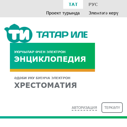
ТАТ
РУС
Проект турында
Элемтәгә керү
УКУЧЫЛАР ӨЧЕН ЭЛЕКТРОН
ЭНЦИКЛОПЕДИЯ
ӘДӘБИ УКУ БУЕНЧА ЭЛЕКТРОН
ХРЕСТОМАТИЯ
АВТОРИЗАЦИЯ
ТЕРКӘЛҮ