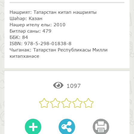
Нәшрият: Татарстан китап нәшрияты
Шәһәр: Казан
Нәшер ителү елы: 2010
Битләр саны: 479
ББК: 84
ISBN: 978-5-298-01838-8
Чыганак: Татарстан Республикасы Милли
китапханәсе
1097