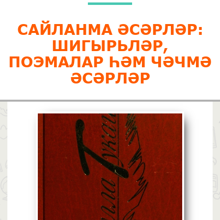
САЙЛАНМА ӘСӘРЛӘР:
ШИГЫРЬЛӘР,
ПОЭМАЛАР ҺӘМ ЧӘЧМӘ
ӘСӘР­ЛӘР