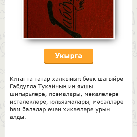
Укырга
Китапта татар халкының бөек шагыйре
Габдулла Тукайның иң яхшы
шигырьләре, поэмалары, мәкаләләре
истәлекләре, юльязмалары, мәсәлләре
һәм балалар өчен хикәяләре урын
алды.