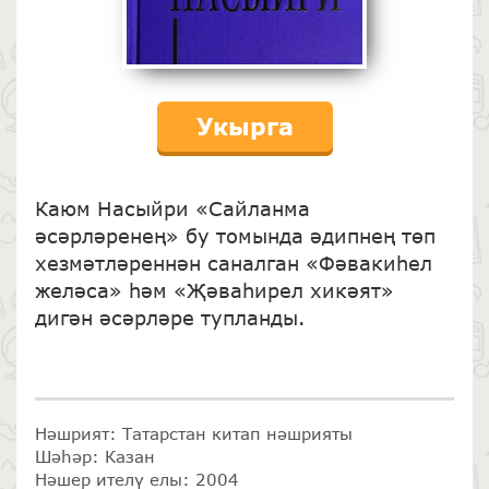
Укырга
Каюм Насыйри «Сайланма
әсәрләренең» бу томында әдипнең төп
хезмәтләреннән саналган «Фәвакиһел
желәса» һәм «Җәваһирел хикә­ят»
дигән әсәрләре тупланды.
Нәшрият: Татарстан китап нәшрияты
Шәһәр: Казан
Нәшер ителү елы: 2004