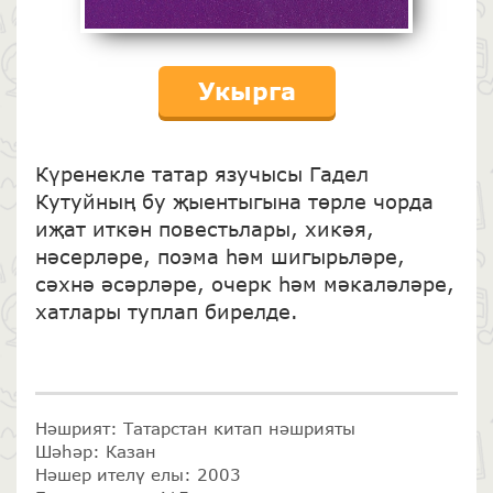
Укырга
Күренекле татар язучысы Гадел
Кутуйның бу җыентыгына төрле чорда
иҗат иткән повестьлары, хикәя,
нәсерләре, поэма һәм шигырьләре,
сәхнә әсәрләре, очерк һәм мәкаләләре,
хатлары туплап бирелде.
Нәшрият: Татарстан китап нәшрияты
Шәһәр: Казан
Нәшер ителү елы: 2003