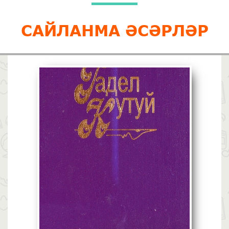
САЙЛАНМА ӘСӘРЛӘР