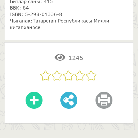
Битләр саны: 415
ББК: 84
ISBN: 5-298-01336-8
Чыганак:Татарстан Республикасы Милли
китапханәсе
1245