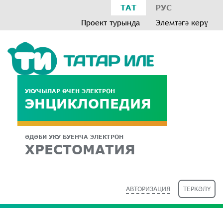
ТАТ
РУС
Проект турында
Элемтәгә керү
УКУЧЫЛАР ӨЧЕН ЭЛЕКТРОН
ЭНЦИКЛОПЕДИЯ
ӘДӘБИ УКУ БУЕНЧА ЭЛЕКТРОН
ХРЕСТОМАТИЯ
АВТОРИЗАЦИЯ
ТЕРКӘЛҮ