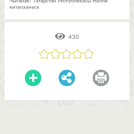
Чыганак: Татарстан Республикасы Милли
китапханәсе
430