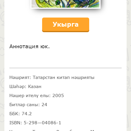
Укырга
Аннотация юк.
Нәшрият: Татарстан китап нәшрияты
Шәһәр: Казан
Нәшер ителү елы: 2005
Битләр саны: 24
ББК: 74.2
ISBN: 5-298—04086-1