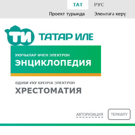
ТАТ
РУС
Проект турында
Элемтәгә керү
УКУЧЫЛАР ӨЧЕН ЭЛЕКТРОН
ЭНЦИКЛОПЕДИЯ
ӘДӘБИ УКУ БУЕНЧА ЭЛЕКТРОН
ХРЕСТОМАТИЯ
АВТОРИЗАЦИЯ
ТЕРКӘЛҮ