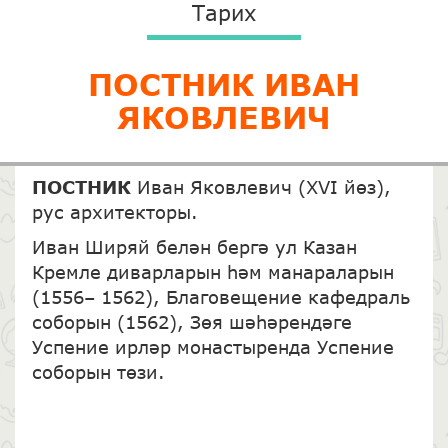
Тарих
ПОСТНИК ИВАН
ЯКОВЛЕВИЧ
ПОСТНИК
Иван Яковлевич (XVI йөз),
рус архитекторы.
Иван Ширяй белән бергә ул Казан
Кремле диварларын һәм манараларын
(1556– 1562), Благовещение кафедраль
соборын (1562), Зөя шәһәрендәге
Успение ирләр монастыренда Успение
соборын төзи.