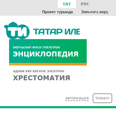
ТАТ
РУС
Проект турында
Элемтәгә керү
УКУЧЫЛАР ӨЧЕН ЭЛЕКТРОН
ЭНЦИКЛОПЕДИЯ
ӘДӘБИ УКУ БУЕНЧА ЭЛЕКТРОН
ХРЕСТОМАТИЯ
АВТОРИЗАЦИЯ
ТЕРКӘЛҮ