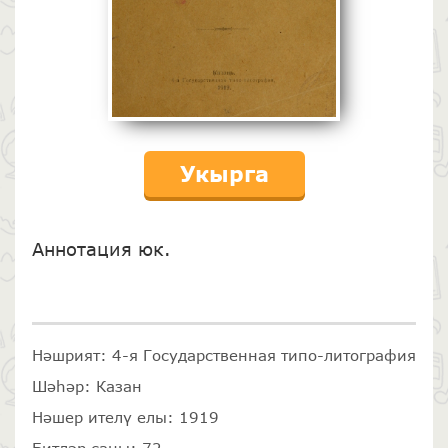
Укырга
Аннотация юк.
Нәшрият: 4-я Государственная типо-литография
Шәһәр: Казан
Нәшер ителү елы: 1919