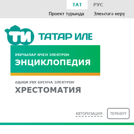
ТАТ
РУС
Проект турында
Элемтәгә керү
УКУЧЫЛАР ӨЧЕН ЭЛЕКТРОН
ЭНЦИКЛОПЕДИЯ
ӘДӘБИ УКУ БУЕНЧА ЭЛЕКТРОН
ХРЕСТОМАТИЯ
АВТОРИЗАЦИЯ
ТЕРКӘЛҮ