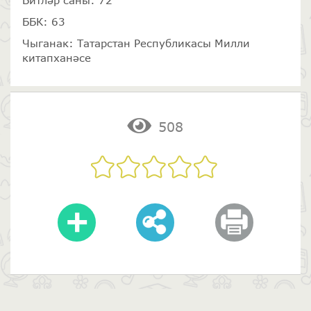
Битләр саны: 72
ББК: 63
Чыганак: Татарстан Республикасы Милли
китапханәсе
508