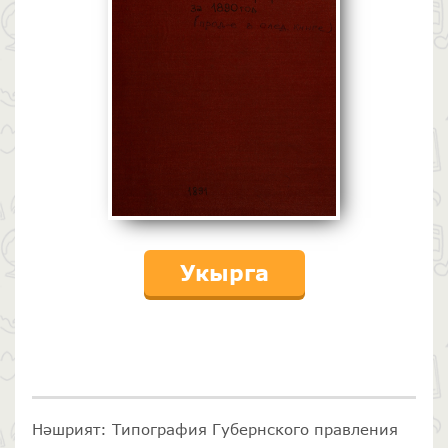
Укырга
Нәшрият: Типография Губернского правления