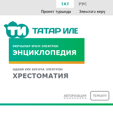
ТАТ
РУС
Проект турында
Элемтәгә керү
УКУЧЫЛАР ӨЧЕН ЭЛЕКТРОН
ЭНЦИКЛОПЕДИЯ
ӘДӘБИ УКУ БУЕНЧА ЭЛЕКТРОН
ХРЕСТОМАТИЯ
АВТОРИЗАЦИЯ
ТЕРКӘЛҮ