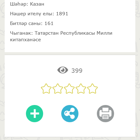
Шәһәр: Казан
Нәшер ителү елы: 1891
Битләр саны: 161
Чыганак: Татарстан Республикасы Милли
китапханәсе
399