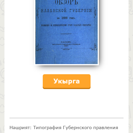
Укырга
Нәшрият: Типография Губернского правления