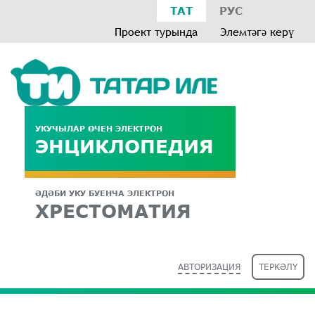
ТАТ
РУС
Проект турында
Элемтәгә керү
УКУЧЫЛАР ӨЧЕН ЭЛЕКТРОН
ЭНЦИКЛОПЕДИЯ
ӘДӘБИ УКУ БУЕНЧА ЭЛЕКТРОН
ХРЕСТОМАТИЯ
АВТОРИЗАЦИЯ
ТЕРКӘЛҮ