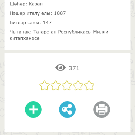
Шәһәр: Казан
Нәшер ителү елы: 1887
Битләр саны: 147
Чыганак: Татарстан Республикасы Милли
китапханәсе
371