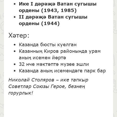
Ике I дәрәҗә Ватан сугышы
ордены (1943, 1985)
II дәрәҗә Ватан сугышы
ордены (1944)
Хәтер:
Казанда бюсты куелган
Казанның Киров районында урам
аның исемен йөртә
32 нче мәктәптә музее эшли
Казанда аның исемендәге парк бар
Николай Столяров – ике тапкыр
Советлар Союзы Герое, безнең
горурлык!