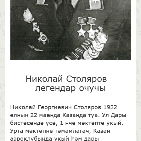
Николай Столяров –
легендар очучы
Николай Георгиевич Столяров 1922
елның 22 маенда Казанда туа. Ул Дары
бистәсендә үсә, 1 нче мәктәптә укый.
Урта мәктәпне тәмамлагач, Казан
аэроклубында укый һәм дары