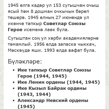
1945 елга кадәр ул 153 сугышчан очыш
ясый һәм 8 дошман очкычын бәреп
төшерә. 1945 елның 27 июнендә ул
икенче тапкыр
Советлар Союзы
Герое
исеменә лаек була.
Сугыштан соң ул хәрби академияләрне
тәмамлый. 1956 елда запаска чыккач,
Мәскәүдә яши. 1993 елда вафат була.
Бүләкләре:
Ике тапкыр Советлар Союзы
Герое (1944, 1945)
Ике Ленин ордены (1944, 1945)
Ике Кызыл Байрак ордены
(1943, 1944)
Александр Невский ордены
(1945)