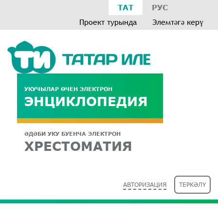
ТАТ
РУС
Проект турында
Элемтәгә керү
УКУЧЫЛАР ӨЧЕН ЭЛЕКТРОН
ЭНЦИКЛОПЕДИЯ
ӘДӘБИ УКУ БУЕНЧА ЭЛЕКТРОН
ХРЕСТОМАТИЯ
АВТОРИЗАЦИЯ
ТЕРКӘЛҮ