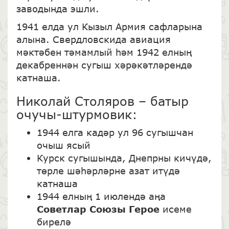
заводында эшли.
1941 елда ул Кызыл Армия сафларына
алына. Свердловскида авиация
мәктәбен тәмамлый һәм 1942 елның
декабреннән сугыш хәрәкәтләрендә
катнаша.
Николай Столяров – батыр
очучы-штурмовик:
1944 елга кадәр ул 96 сугышчан
очыш ясый
Курск сугышында, Днепрны кичүдә,
төрле шәһәрләрне азат итүдә
катнаша
1944 елның 1 июлендә аңа
Советлар Союзы Герое
исеме
бирелә