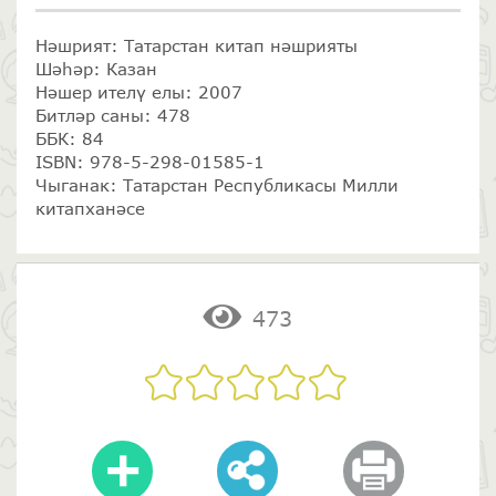
Нәшрият: Татарстан китап нәшрияты
Шәһәр: Казан
Нәшер ителү елы: 2007
Битләр саны: 478
ББК: 84
ISBN: 978-5-298-01585-1
Чыганак: Татарстан Республикасы Милли
китапханәсе
473