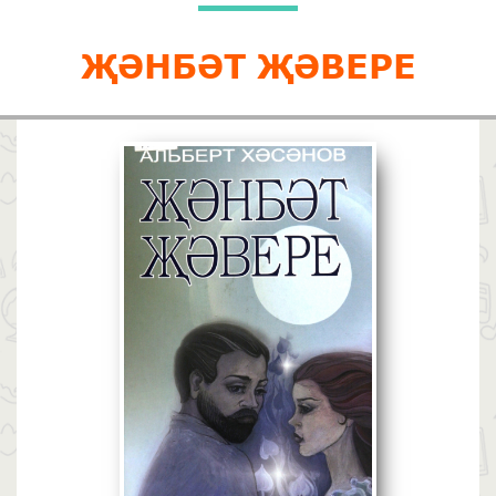
ҖӘНБӘТ ҖӘВЕРЕ