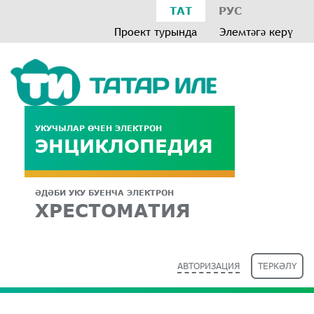
ТАТ
РУС
Проект турында
Элемтәгә керү
УКУЧЫЛАР ӨЧЕН ЭЛЕКТРОН
ЭНЦИКЛОПЕДИЯ
ӘДӘБИ УКУ БУЕНЧА ЭЛЕКТРОН
ХРЕСТОМАТИЯ
АВТОРИЗАЦИЯ
ТЕРКӘЛҮ