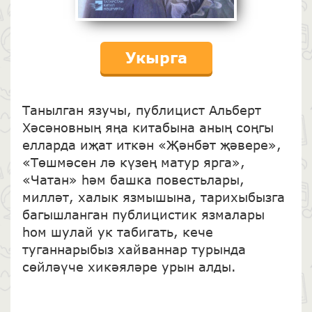
Укырга
Танылган язучы, публицист Альберт
Хәсәновның яңа китабына аның соңгы
елларда иҗат иткән «Җәнбәт җәвере»,
«Төшмәсен лә күзең матур ярга»,
«Чатан» һәм башка повестьлары,
милләт, халык язмышына, тарихыбызга
багышланган публицистик язмалары
һом шулай ук табигать, кече
туганнарыбыз хайваннар турында
сөйләүче хикәяләре урын алды.