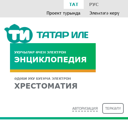
ТАТ
РУС
Проект турында
Элемтәгә керү
УКУЧЫЛАР ӨЧЕН ЭЛЕКТРОН
ЭНЦИКЛОПЕДИЯ
ӘДӘБИ УКУ БУЕНЧА ЭЛЕКТРОН
ХРЕСТОМАТИЯ
АВТОРИЗАЦИЯ
ТЕРКӘЛҮ