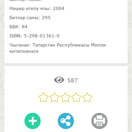
Нәшер ителү елы: 2004
Битләр саны: 295
ББК: 84
ISBN: 5-298-01361-9
Чыганак: Татарстан Республикасы Милли
китапханәсе
587