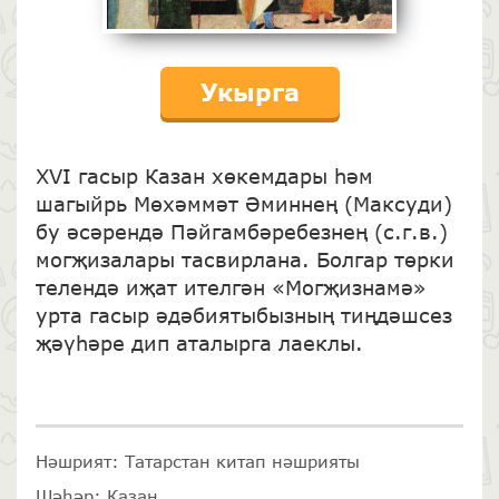
Укырга
XVI гасыр Казан хөкемдары һәм
шагыйрь Мөхәммәт Әминнең (Максуди)
бу әсәрендә Пәйгамбәребезнең (с.г.в.)
могҗизалары тасвирлана. Болгар төрки
телендә иҗат ителгән «Могҗизнамә»
урта гасыр әдәбиятыбызның тиңдәшсез
җәүһәре дип аталырга лаеклы.
Нәшрият: Татарстан китап нәшрияты
Шәһәр: Казан