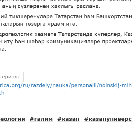
 аның сүзләренең хаклыгы раслана.
кий тикшеренүләре Татарстан һәм Башкортста
рталарын төзергә ярдәм итә.
дрогеологик хезмәте Татарстанда күперләр, Ка
н итү һәм шәһәр коммуникацияләре проектла
ла.
териала
arica.org/ru/razdely/nauka/personalii/noinskij-mih
ch
еология
#галим
#казан
#казануниверс