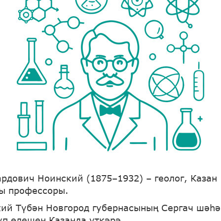
рдович Ноинский (1875–1932) – геолог, Казан
ы профессоры.
кий Түбән Новгород губернасының Сергач шәһә
үп өлешен Казанда үткәрә.