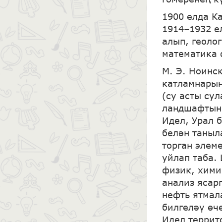
1900 елда К
1914–1932 е
алып, геоло
математика 
М. Э. Ноинс
катламнарын
(су асты су
ландшафтын,
Идел, Урал 
белән таныл
торган элем
уйлап таба.
физик, хими
анализ ясар
нефть ятмал
билгеләү өч
Идел террит