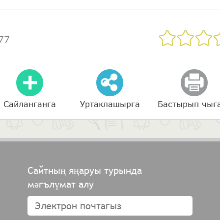
77
Сайланганга
Уртаклашырга
Бастырып чыг
Сайтның яңаруы турында
мәгълүмат алу