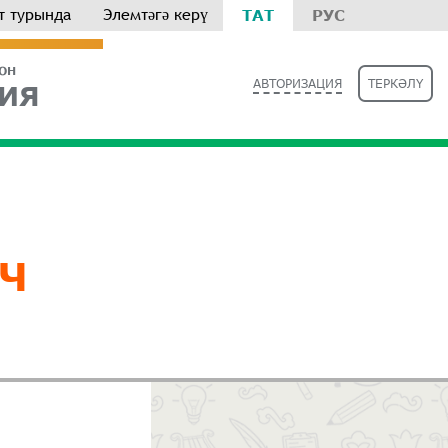
т турында
Элемтәгә керү
ТАТ
РУС
РОН
АВТОРИЗАЦИЯ
ТЕРКӘЛҮ
ИЯ
Ч