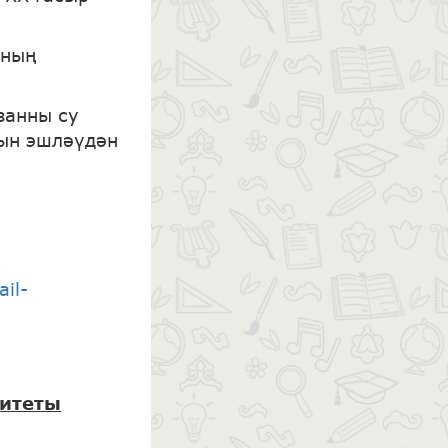
нның
занны су
рын эшләүдән
ail-
итеты