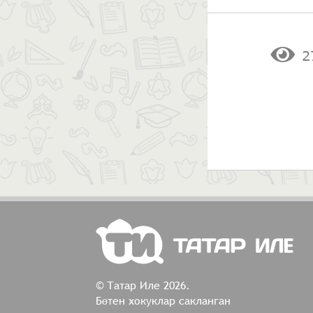
2
© Татар Иле 2026.
Бөтен хокуклар сакланган