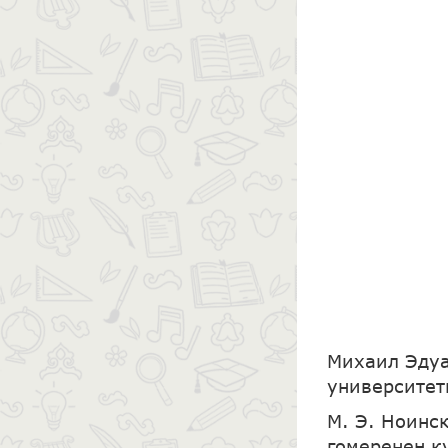
Михаил Эдуа
университет
М. Э. Ноинс
гомеренең к