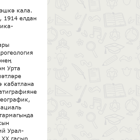
 эшкә кала.
, 1914 елдан
зика-
ары
дрогеология
рнең
әм Урта
мәтләре
ә кабатлана
ратиграфияне
географик,
фациаль
 тармагында
сын
ий Урал-
 XX гасыр