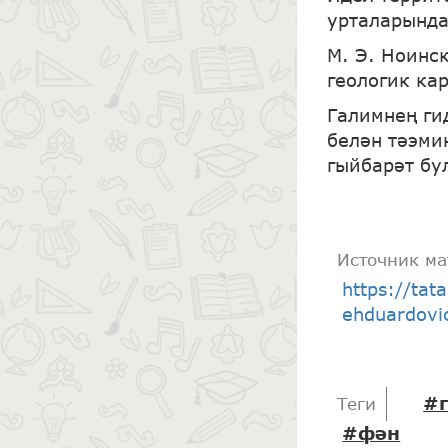
урталарында
М. Э. Ноинс
геологик ка
Галимнең ги
белән тәэми
гыйбарәт бу
Источник ма
https://tat
ehduardovi
#г
Теги
#фән