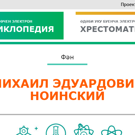
Проек
 ӨЧЕН ЭЛЕКТРОН
ӘДӘБИ УКУ БУЕНЧА ЭЛЕКТ
ИКЛОПЕДИЯ
ХРЕСТОМАТ
Фән
МИХАИЛ ЭДУАРДОВИ
НОИНСКИЙ