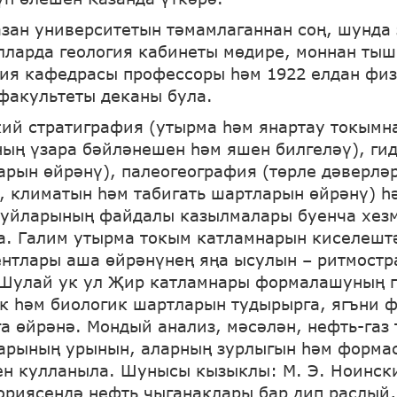
азан университетын тәмамлаганнан соң, шунда
лларда геология кабинеты мөдире, моннан тыш
гия кафедрасы профессоры һәм 1922 елдан фи
факультеты деканы була.
кий стратиграфия (утырма һәм янартау токымн
ың үзара бәйләнешен һәм яшен билгеләү), ги
ларын өйрәнү), палеогеография (төрле дәверлә
 климатын һәм табигать шартларын өйрәнү) һ
буйларының файдалы казылмалары буенча хез
а. Галим утырма токым катламнарын киселешт
ентлары аша өйрәнүнең яңа ысулын – ритмост
 Шулай ук ул Җир катламнары формалашуның 
к һәм биологик шартларын тудырырга, ягъни 
га өйрәнә. Мондый анализ, мәсәлән, нефть-газ
арының урынын, аларның зурлыгын һәм форма
ен кулланыла. Шунысы кызыклы: М. Э. Ноинск
ориясендә нефть чыганаклары бар дип раслый,