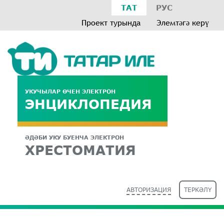
ТАТ
РУС
Проект турында
Элемтәгә керү
УКУЧЫЛАР ӨЧЕН ЭЛЕКТРОН
ЭНЦИКЛОПЕДИЯ
ӘДӘБИ УКУ БУЕНЧА ЭЛЕКТРОН
ХРЕСТОМАТИЯ
АВТОРИЗАЦИЯ
ТЕРКӘЛҮ