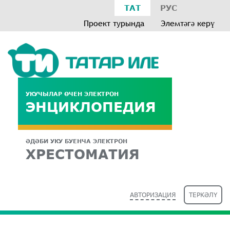
ТАТ
РУС
Проект турында
Элемтәгә керү
УКУЧЫЛАР ӨЧЕН ЭЛЕКТРОН
ЭНЦИКЛОПЕДИЯ
ӘДӘБИ УКУ БУЕНЧА ЭЛЕКТРОН
ХРЕСТОМАТИЯ
АВТОРИЗАЦИЯ
ТЕРКӘЛҮ