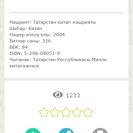
Нәшрият: Татарстан китап нәшрияты
Шәһәр: Казан
Нәшер ителү елы: 2004
Битләр саны: 326
ББК: 84
ISBN: 5-298-04051-9
Чыганак: Татарстан Республикасы Милли
китапханәсе
1233