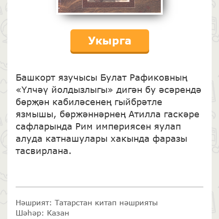
Укырга
Башкорт язучысы Булат Рафиковның
«Үлчәү йолдызлыгы» дигән бу әсәрендә
бөрҗән кабиләсенең гыйбрәтле
язмышы, бөржәннәрнең Атилла гаскәре
сафларында Рим империясен яулап
алуда катнашулары хакында фаразы
тасвирлана.
Нәшрият: Татарстан китап нәшрияты
Шәһәр: Казан