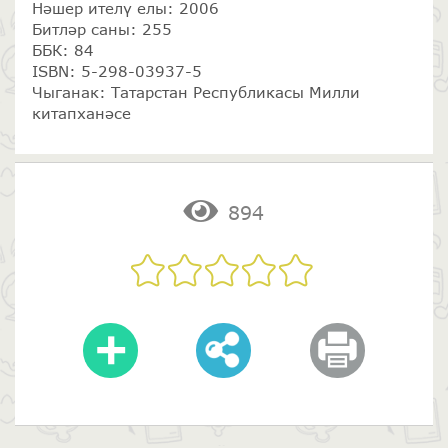
Нәшер ителү елы: 2006
Битләр саны: 255
ББК: 84
ISBN: 5-298-03937-5
Чыганак: Татарстан Республикасы Милли
китапханәсе
894