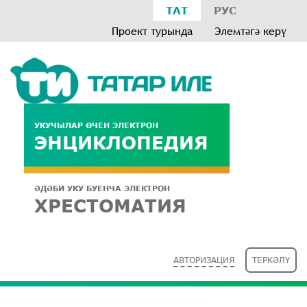
ТАТ
РУС
Проект турында
Элемтәгә керү
УКУЧЫЛАР ӨЧЕН ЭЛЕКТРОН
ЭНЦИКЛОПЕДИЯ
ӘДӘБИ УКУ БУЕНЧА ЭЛЕКТРОН
ХРЕСТОМАТИЯ
АВТОРИЗАЦИЯ
ТЕРКӘЛҮ