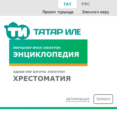
ТАТ
РУС
Проект турында
Элемтәгә керү
УКУЧЫЛАР ӨЧЕН ЭЛЕКТРОН
ЭНЦИКЛОПЕДИЯ
ӘДӘБИ УКУ БУЕНЧА ЭЛЕКТРОН
ХРЕСТОМАТИЯ
АВТОРИЗАЦИЯ
ТЕРКӘЛҮ