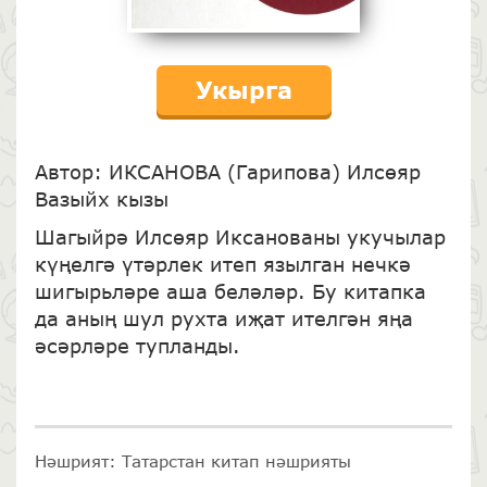
Укырга
Автор: ИКСАНОВА (Гарипова) Илсөяр
Вазыйх кызы
Шагыйрә Илсөяр Иксанованы укучылар
күңелгә үтәрлек итеп язылган нечкә
шигырьлә­ре аша беләләр. Бу китапка
да аның шул рухта иҗат ителгән яңа
әсәрләре тупланды.
Нәшрият: Татарстан китап нәшрияты