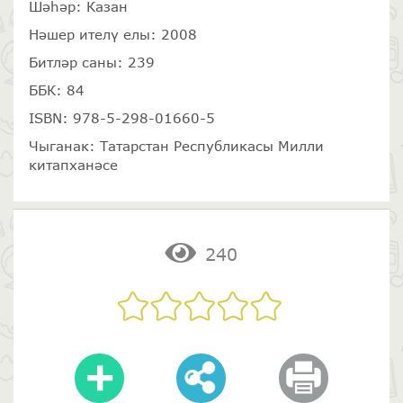
Шәһәр: Казан
Нәшер ителү елы: 2008
Битләр саны: 239
ББК: 84
ISBN: 978-5-298-01660-5
Чыганак: Татарстан Республикасы Милли
китапханәсе
240