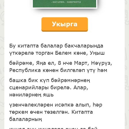
Укырга
Бу китапта балалар бакчаларында
үткәрелә торган Белем көне, Уңыш
бәйрәме, Яңа ел, 8 нче Март, Нәүрүз,
Республика көнен билгеләп үтү һәм
башка бик күп бәйрәмнәрнең
сценарийлары бирелә. Алар,
нәниләрнең яшь
үзенчәлекләрен исәпкә алып, һәр
төркем өчен төзелгән. Китапта
балаларның