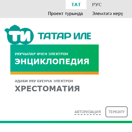
ТАТ
РУС
Проект турында
Элемтәгә керү
УКУЧЫЛАР ӨЧЕН ЭЛЕКТРОН
ЭНЦИКЛОПЕДИЯ
ӘДӘБИ УКУ БУЕНЧА ЭЛЕКТРОН
ХРЕСТОМАТИЯ
АВТОРИЗАЦИЯ
ТЕРКӘЛҮ