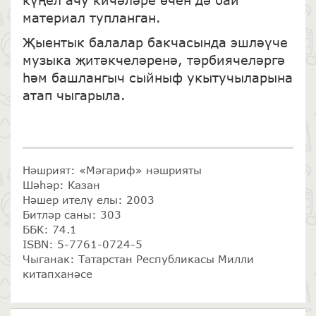
күңел ачу кичәләре өчен дә бай
материал тупланган.
Җыентык балалар бакчасында эшләүче
музыка җитәкчеләренә, тәрбиячеләргә
һәм башлангыч сыйныф укытучыларына
атап чыгарыла.
Нәшрият: «Мәгариф» нәшрияты
Шәһәр: Казан
Нәшер ителү елы: 2003
Битләр саны: 303
ББК: 74.1
ISBN: 5-7761-0724-5
Чыганак: Татарстан Республикасы Милли
китапханәсе