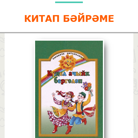
КИТАП БӘЙРӘМЕ