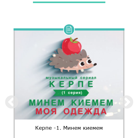
Керпе -1. Минем киемем