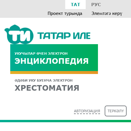
ТАТ
РУС
Проект турында
Элемтәгә керү
УКУЧЫЛАР ӨЧЕН ЭЛЕКТРОН
ЭНЦИКЛОПЕДИЯ
ӘДӘБИ УКУ БУЕНЧА ЭЛЕКТРОН
ХРЕСТОМАТИЯ
АВТОРИЗАЦИЯ
ТЕРКӘЛҮ