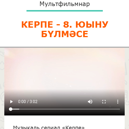
Мультфильмнар
КЕРПЕ - 8. ЮЫНУ
БҮЛМӘСЕ
Музыкаль сериал «Керпе»