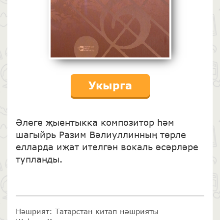
Укырга
Әлеге җыентыкка композитор һәм
шагыйрь Разим Вәлиуллинның төрле
елларда иҗат ителгән вокаль әсәрләре
тупланды.
Нәшрият: Татарстан китап нәшрияты