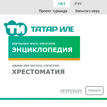
ТАТ
РУС
Проект турында
Элемтәгә керү
УКУЧЫЛАР ӨЧЕН ЭЛЕКТРОН
ЭНЦИКЛОПЕДИЯ
ӘДӘБИ УКУ БУЕНЧА ЭЛЕКТРОН
ХРЕСТОМАТИЯ
АВТОРИЗАЦИЯ
ТЕРКӘЛҮ