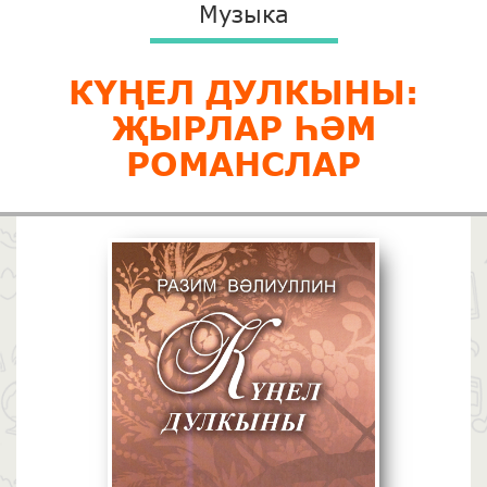
Музыка
КҮҢЕЛ ДУЛКЫНЫ:
ҖЫРЛАР ҺӘМ
РОМАНСЛАР