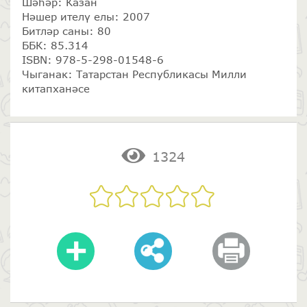
Шәһәр: Казан
Нәшер ителү елы: 2007
Битләр саны: 80
ББК: 85.314
ISBN: 978-5-298-01548-6
Чыганак: Татарстан Республикасы Милли
китапханәсе
1324