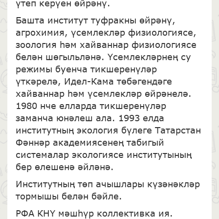
үтеп керүен өйрәнү.
Башта институт туфракны өйрәнү,
агрохимия, үсемлекләр физиологиясе,
зоология һәм хайваннар физиологиясе
белән шөгыльләнә. Үсемлекләрнең су
режимы буенча тикшеренүләр
үткәрелә, Идел-Кама төбәгендәге
хайваннар һәм үсемлекләр өйрәнелә.
1980 нче елларда тикшеренүләр
заманча юнәлеш ала. 1993 елда
институтның экология бүлеге Татарстан
Фәннәр академиясенең табигый
системалар экологиясе институтының
бер өлешенә әйләнә.
Институтның төп ачышлары күзәнәкләр
тормышы белән бәйле.
РФА КНҮ мәшһүр коллективка ия.