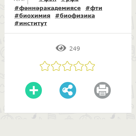
#фәннәракадемиясе
#фти
#биохимия
#биофизика
#институт
249