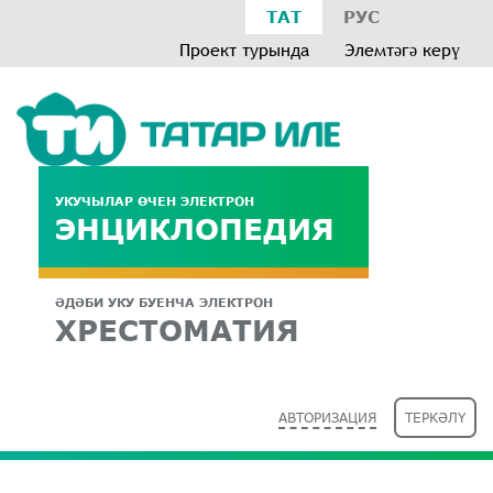
ТАТ
РУС
Проект турында
Элемтәгә керү
УКУЧЫЛАР ӨЧЕН ЭЛЕКТРОН
ЭНЦИКЛОПЕДИЯ
ӘДӘБИ УКУ БУЕНЧА ЭЛЕКТРОН
ХРЕСТОМАТИЯ
АВТОРИЗАЦИЯ
ТЕРКӘЛҮ