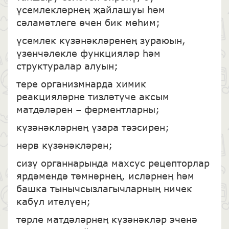
үсемлекләрнең җайлашуы һәм
сәламәтлеге өчен бик мөһим;
үсемлек күзәнәкләренең зураюын,
үзенчәлекле функцияләр һәм
структуралар алуын;
тере организмнарда химик
реакцияләрне тизләтүче аксым
матдәләрен – ферментларны;
күзәнәкләрнең үзара тәэсирен;
нерв күзәнәкләрен;
сизү органнарында махсус рецепторлар
ярдәмендә тәмнәрнең, исләрнең һәм
башка тынычсызлагычларның ничек
кабул ителүен;
төрле матдәләрнең күзәнәкләр эченә