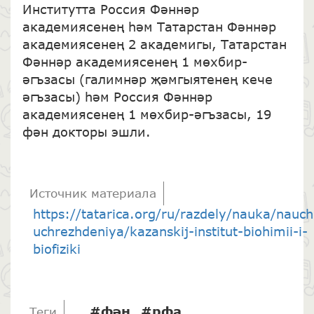
Институтта Россия Фәннәр
академиясенең һәм Татарстан Фәннәр
академиясенең 2 академигы, Татарстан
Фәннәр академиясенең 1 мөхбир-
әгъзасы (галимнәр җәмгыятенең кече
әгъзасы) һәм Россия Фәннәр
академиясенең 1 мөхбир-әгъзасы, 19
фән докторы эшли.
Источник материала
https://tatarica.org/ru/razdely/nauka/nauc
uchrezhdeniya/kazanskij-institut-biohimii-i-
biofiziki
#фән
#рфа
Теги