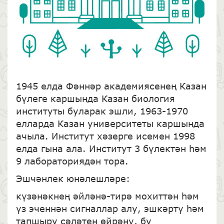
1945 елда Фәннәр академиясенең Казан
бүлеге каршында Казан биология
институты буларак эшли, 1963-1970
елларда Казан университеты каршында
ачыла. Институт хәзерге исемен 1998
елда гына ала. Институт 3 бүлектән һәм
9 лабораториядән тора.
Эшчәнлек юнәлешләре:
күзәнәкнең әйләнә-тирә мохиттән һәм
үз эченнән сигналлар алу, эшкәртү һәм
тапшыру сәләтен өйрәнү, бу