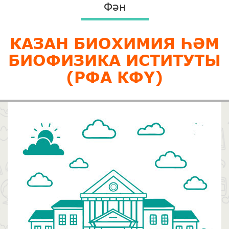
Фән
КАЗАН БИОХИМИЯ ҺӘМ
БИОФИЗИКА ИСТИТУТЫ
(РФА КФҮ)