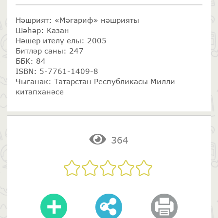
Нәшрият: «Мәгариф» нәшрияты
Шәһәр: Казан
Нәшер ителү елы: 2005
Битләр саны: 247
ББК: 84
ISBN: 5-7761-1409-8
Чыганак: Татарстан Республикасы Милли
китапханәсе
364