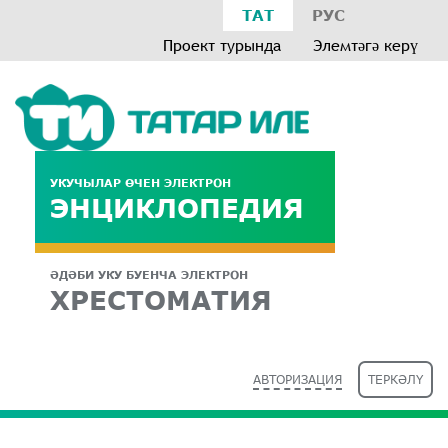
ТАТ
РУС
Проект турында
Элемтәгә керү
УКУЧЫЛАР ӨЧЕН ЭЛЕКТРОН
ЭНЦИКЛОПЕДИЯ
ӘДӘБИ УКУ БУЕНЧА ЭЛЕКТРОН
ХРЕСТОМАТИЯ
АВТОРИЗАЦИЯ
ТЕРКӘЛҮ