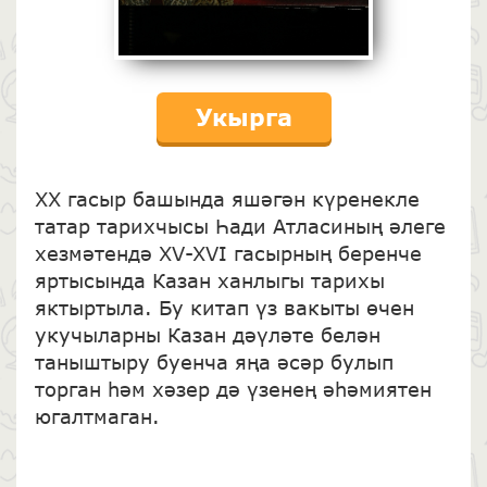
Укырга
XX гасыр башында яшәгән күренекле
татар тарихчысы Һади Атласиның әлеге
хезмәтендә XV-XVI гасырның беренче
яртысында Казан ханлыгы тарихы
яктыртыла. Бу китап үз вакыты өчен
укучыларны Казан дәүләте белән
таныштыру буенча яңа әсәр булып
торган һәм хәзер дә үзенең әһәмиятен
югалтмаган.