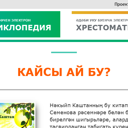
Проек
 ӨЧЕН ЭЛЕКТРОН
ӘДӘБИ УКУ БУЕНЧА ЭЛЕКТ
ИКЛОПЕДИЯ
ХРЕСТОМАТ
КАЙСЫ АЙ БУ?
Нәкыйп Каштанның бу китап
Семенова рәсемнәре белән 
бирелгән шигырьләре, алар
тасвирланган табигать күре