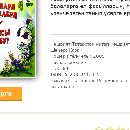
балаларга ел фасылларын, 
үзенчәлеген танып үсәргә яр
Нәшрият:Татарстан китап нәшрия
Шәһәр: Казан
Нәшер ителү елы: 2005
Битләр саны:27
ББК: 84
ISBN: 5-298-04151-5
Чыганак: Татарстан Республикас
китапханәсе
рга