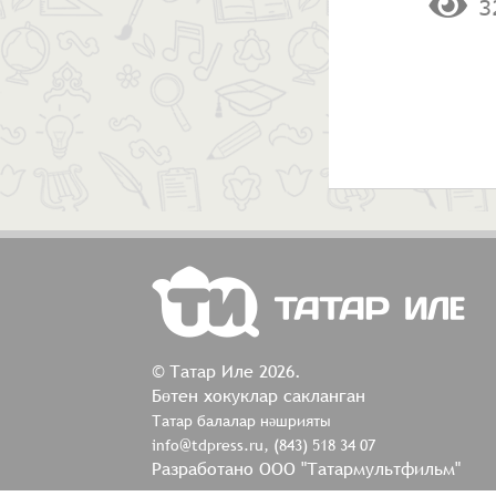
3
© Татар Иле 2026.
Бөтен хокуклар сакланган
Татар балалар нәшрияты
info@tdpress.ru, (843) 518 34 07
Разработано ООО "Татармультфильм"