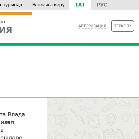
т турында
Элемтәгә керү
ТАТ
РУС
РОН
АВТОРИЗАЦИЯ
ТЕРКӘЛҮ
ИЯ
та Влада
бизәп
да
нешләре