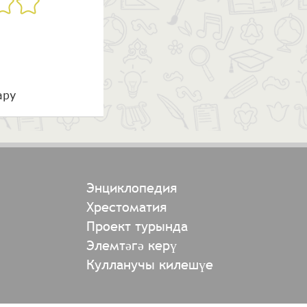
ару
Энциклопедия
Хрестоматия
Проект турында
Элемтәгә керү
Кулланучы килешүе