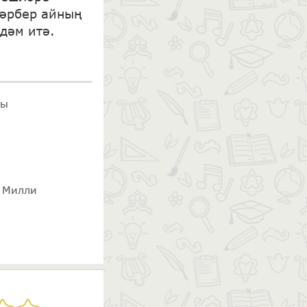
һәрбер айның
дәм итә.
ты
ы Милли