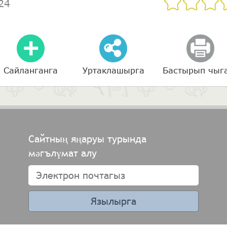
24
Сайланганга
Уртаклашырга
Бастырып чыг
Сайтның яңаруы турында
мәгълүмат алу
Язылырга