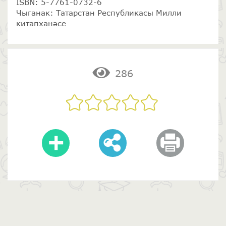
ISBN: 5-7761-0732-6
Чыганак: Татарстан Республикасы Милли
китапханәсе
286