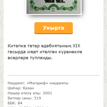
Укырга
Китапка татар әдәбиятының XIX
гасырда иҗат ителгән күренекле
әсәрләре тупланды.
Нәшрият: «Мәгариф» нәшрияты
Шәһәр: Казан
Нәшер ителү елы: 2001
Битләр саны: 319
ББК: 84