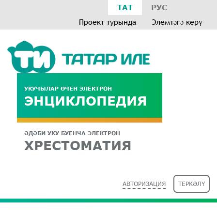
ТАТ
РУС
Проект турында
Элемтәгә керү
УКУЧЫЛАР ӨЧЕН ЭЛЕКТРОН
ЭНЦИКЛОПЕДИЯ
ӘДӘБИ УКУ БУЕНЧА ЭЛЕКТРОН
ХРЕСТОМАТИЯ
АВТОРИЗАЦИЯ
ТЕРКӘЛҮ