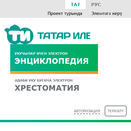
ТАТ
РУС
Проект турында
Элемтәгә керү
УКУЧЫЛАР ӨЧЕН ЭЛЕКТРОН
ЭНЦИКЛОПЕДИЯ
ӘДӘБИ УКУ БУЕНЧА ЭЛЕКТРОН
ХРЕСТОМАТИЯ
АВТОРИЗАЦИЯ
ТЕРКӘЛҮ