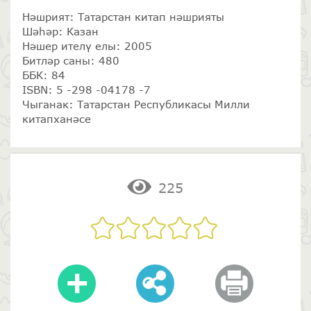
Нәшрият: Татарстан китап нәшрияты
Шәһәр: Казан
Нәшер ителү елы: 2005
Битләр саны: 480
ББК: 84
ISBN: 5 -298 -04178 -7
Чыганак: Татарстан Республикасы Милли
китапханәсе
225